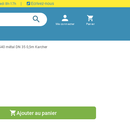
|
Ecrivez-nous
edi 8h-17h
person
search
shopping_cart
Me connecter
Panier
540 métal DN 35 0,5m Karcher
shopping_cart
Ajouter au panier