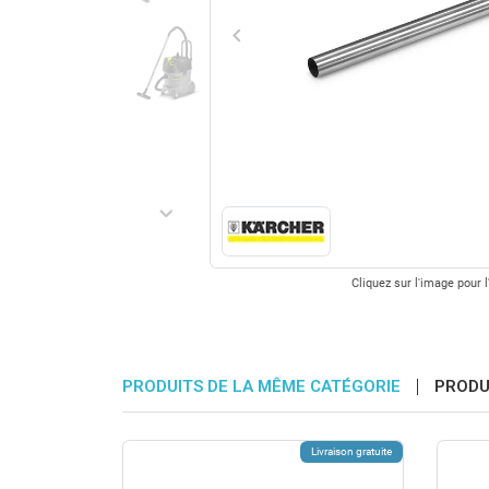
keyboard_arrow_left
Précédent
keyboard_arrow_right
Suivant
Cliquez sur l'image pour l
PRODUITS DE LA MÊME CATÉGORIE
PRODU
Livraison gratuite
Livraison gratuite