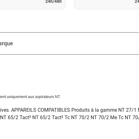
24h/48h
2
arque
vient uniquement aux aspirateurs NT.
rosives. APPAREILS COMPATIBLES Produits à la gamme NT 27/1
 NT 65/2 Tact² NT 65/2 Tact² Tc NT 70/2 NT 70/2 Me Tc NT 70