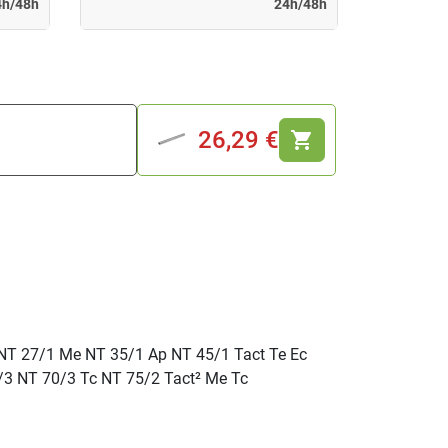
4h/48h
24h/48h
26,29 €
shopping_cart
 NT 27/1 Me NT 35/1 Ap NT 45/1 Tact Te Ec
/3 NT 70/3 Tc NT 75/2 Tact² Me Tc