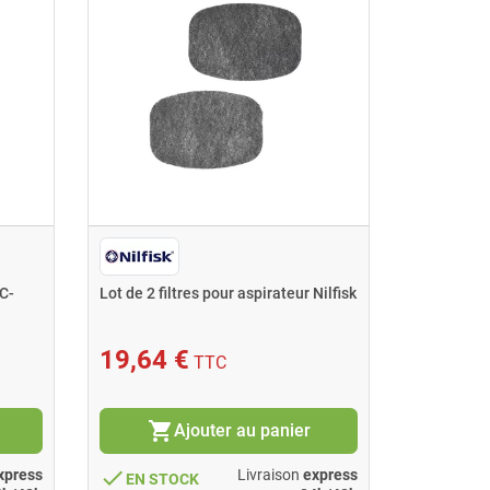
C-
Lot de 2 filtres pour aspirateur Nilfisk
Filtre pli
140x68x3
19,64 €
92,50
TTC
shopping_cart
shopping_cart
Ajouter au panier
done
done
xpress
Livraison
express
EN STOCK
EN ST