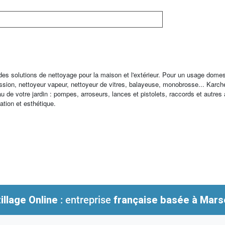
 des solutions de nettoyage pour la maison et l'extérieur. Pour un usage dome
ression, nettoyeur vapeur, nettoyeur de vitres, balayeuse, monobrosse... K
au de votre jardin : pompes, arroseurs, lances et pistolets, raccords et autres
sation et esthétique.
illage Online
: entreprise
française
basée à Marse