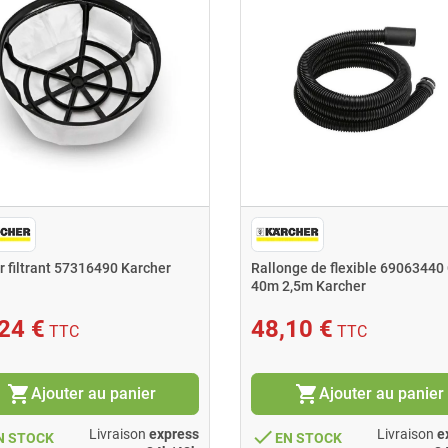
r filtrant 57316490 Karcher
Rallonge de flexible 69063440 
40m 2,5m Karcher
24 €
48,10 €
TTC
TTC
shopping_cart
shopping_cart
Ajouter au panier
Ajouter au panier
done
Livraison
express
Livraison
e
N STOCK
EN STOCK