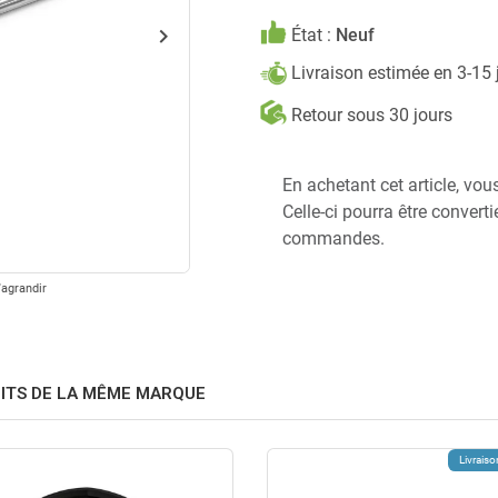
keyboard_arrow_right
État :
Neuf
Suivant
Livraison estimée en 3-15 
Retour sous 30 jours
En achetant cet article, vou
Celle-ci pourra être convert
commandes.
'agrandir
ITS DE LA MÊME MARQUE
Livraiso