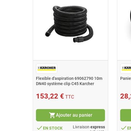
let
Flexible d'aspiration 69062790 10m
Panie
ème clip
DN40 système clip C45 Karcher
153,22 €
28,
TTC
shopping_cart
nier
Ajouter au panier
done
done
ison
express
Livraison
express
EN STOCK
E