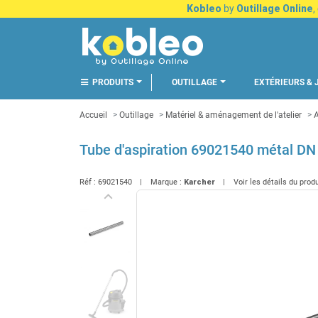
Kobleo
by
Outillage Online
,
PRODUITS
OUTILLAGE
EXTÉRIEURS & 
Accueil
Outillage
Matériel & aménagement de l'atelier
A
Tube d'aspiration 69021540 métal DN
Réf :
69021540
Marque :
Karcher
Voir les détails du prod
keyboard_arrow_left
Précédent