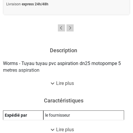
Livraison
express 24h/48h
Description
Worms - Tuyau tuyau pvc aspiration dn25 motopompe 5
metres aspiration
expand_more
Lire plus
Caractéristiques
Expédié par
le fournisseur
expand_more
Lire plus