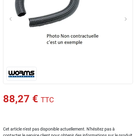
keyboard_arrow_left
keyboard_arrow_right
Précédent
Suiv
88,27 €
TTC
Cet article n'est pas disponible actuellement. N'hésitez pas à
contacter le service client pour obtenir des informations sur le produit