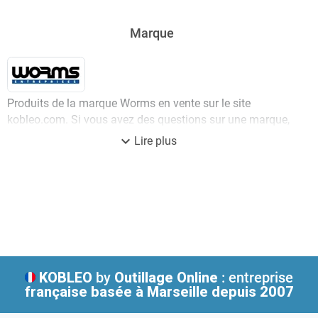
Marque
Produits de la marque Worms en vente sur le site
kobleo.com. Si vous avez des questions sur une marque,
un article, une disponibilité, n'hésitez pas à contacter
expand_more
Lire plus
notre service client.
KOBLEO
by
Outillage Online
: entreprise
française
basée à Marseille depuis 2007