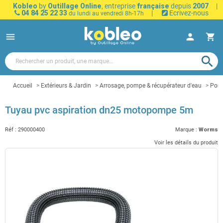
Kobleo
by
Outillage Online
, entreprise
française
depuis
2007
|
04 84 25 22 33
|
Ecrivez-nous
du lundi au vendredi 8h-17h
menu
person
shopping_cart
search
Accueil
Extérieurs & Jardin
Arrosage, pompe & récupérateur d'eau
Pomp
Tuyau pvc aspiration dn25 motopompe 5m
Réf :
290000400
Marque :
Worms
Voir les détails du produit