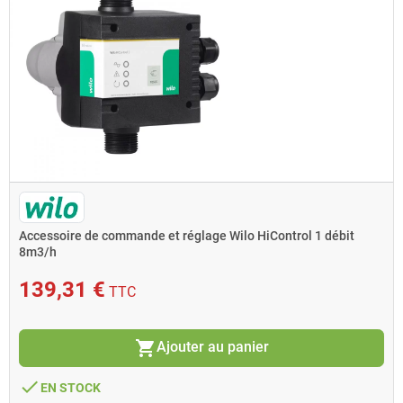
Accessoire de commande et réglage Wilo HiControl 1 débit
8m3/h
139,31 €
TTC
shopping_cart
Ajouter au panier
done
EN STOCK