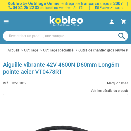
Kobleo
by
Outillage Online
, entreprise
française
depuis
2007
|
04 84 25 22 33
|
Ecrivez-nous
du lundi au vendredi 8h-17h
menu
person
shopping_cart
search
Accueil
Outillage
Outillage spécialisé
Outils de chantier, gros œuvre et 
Aiguille vibrante 42V 4600N D60mm Long5m
pointe acier VT0478RT
Réf :
502201012
Marque :
Imer
Voir les détails du produit