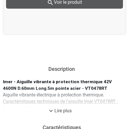
search
Voir le produit
Description
Imer - Aiguille vibrante à protection thermique 42V
4600N D.60mm Long.5m pointe acier - VT0478RT
Aiguille vibrante électrique à protection thermique.
Caractéristiques techniques de l'aiguille Imer VT0478RT :
Diamètre : 60 mm
expand_more
Lire plus
Longueur cylindre : 410 mm
Vibrations/min : 12000
Caractéristiques
Intensité : 14 A