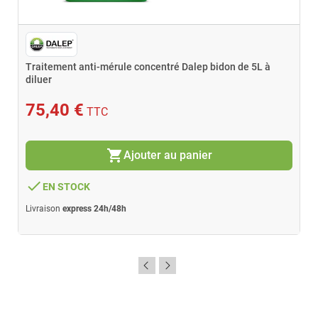
Traitement anti-mérule concentré Dalep bidon de 5L à
diluer
75,40 €
TTC
shopping_cart
Ajouter au panier
done
EN STOCK
Livraison
express 24h/48h