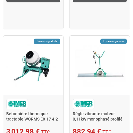
Livraison gratuite
Livraison gratuite
Bétonnière thermique
Règle vibrante moteur
tractable WORMS EX 17 4.2
0,11kW monophasé profilé
kW 235L S 250 R
2,5m Imer
3 012,98 €
882,94 €
TTC
TTC