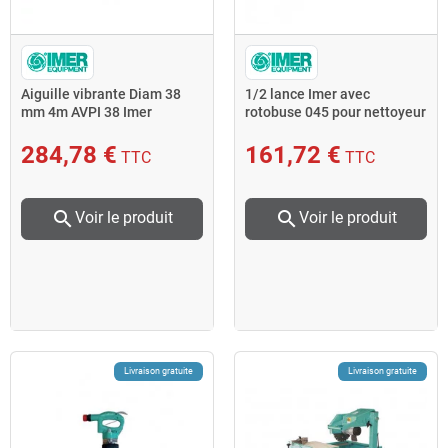
Aiguille vibrante Diam 38
1/2 lance Imer avec
mm 4m AVPI 38 Imer
rotobuse 045 pour nettoyeur
haute pression
284,78 €
161,72 €
TTC
TTC
search
search
Voir le produit
Voir le produit
Livraison gratuite
Livraison gratuite