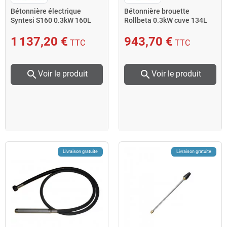
Bétonnière électrique
Bétonnière brouette
Syntesi S160 0.3kW 160L
Rollbeta 0.3kW cuve 134L
Imer
malaxage 100L Imer
1 137,20 €
943,70 €
TTC
TTC
search
search
Voir le produit
Voir le produit
Livraison gratuite
Livraison gratuite