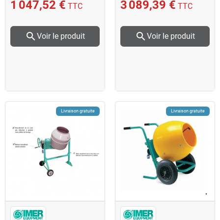
56x26x37cm
1 047,52 €
3 089,39 €
TTC
TTC
search
search
Voir le produit
Voir le produit
Livraison gratuite
Livraison gratuite