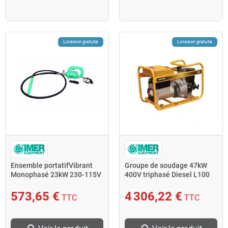
Livraison gratuite
Livraison gratuite
Ensemble portatifVibrant
Groupe de soudage 47kW
Monophasé 23kW 230-115V
400V triphasé Diesel L100
aiguilles 25mm 1m EPV
YANMAR ARC 180 DXL15
Imer
573,65 €
4 306,22 €
TTC
TTC