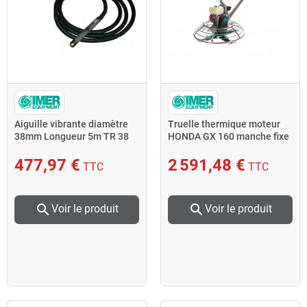
Aiguille vibrante diamètre
Truelle thermique moteur
38mm Longueur 5m TR 38
HONDA GX 160 manche fixe
Imer
4kW 90cm TW 90 Imer
477,97 €
2 591,48 €
TTC
TTC
search
search
Voir le produit
Voir le produit