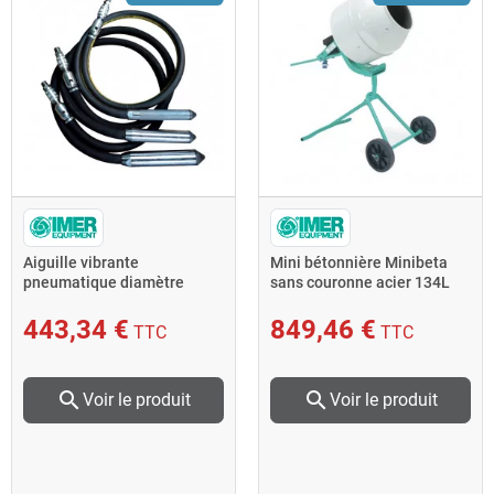
Aiguille vibrante
Mini bétonnière Minibeta
pneumatique diamètre
sans couronne acier 134L
60mm Longueur 2m APN 60
malaxage 100L Imer
Imer
443,34 €
849,46 €
TTC
TTC
search
search
Voir le produit
Voir le produit