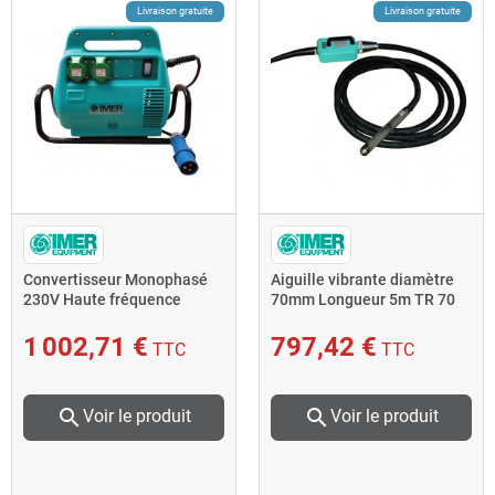
Livraison gratuite
Livraison gratuite
Convertisseur Monophasé
Aiguille vibrante diamètre
230V Haute fréquence
70mm Longueur 5m TR 70
châssis 48x20x38 cm ST049
Imer
Imer
1 002,71 €
797,42 €
TTC
TTC
search
search
Voir le produit
Voir le produit