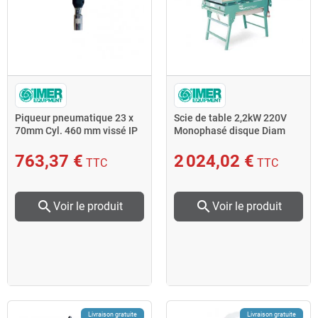
Piqueur pneumatique 23 x
Scie de table 2,2kW 220V
70mm Cyl. 460 mm vissé IP
Monophasé disque Diam
9 Imer
350-400mm M 400 SMART
763,37 €
2 024,02 €
TTC
TTC
search
search
Voir le produit
Voir le produit
Livraison gratuite
Livraison gratuite