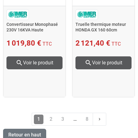
Convertisseur Monophasé
Truelle thermique moteur
230V 16KVA Haute
HONDA GX 160 60cm
fréquence chassis
manche pliable TW 60 Imer
48x20x31cm
1 019,80 €
2 121,40 €
TTC
TTC
search
search
Voir le produit
Voir le produit
Suivant
1
2
3
…
8
keyboard_arrow_right
Retour en haut