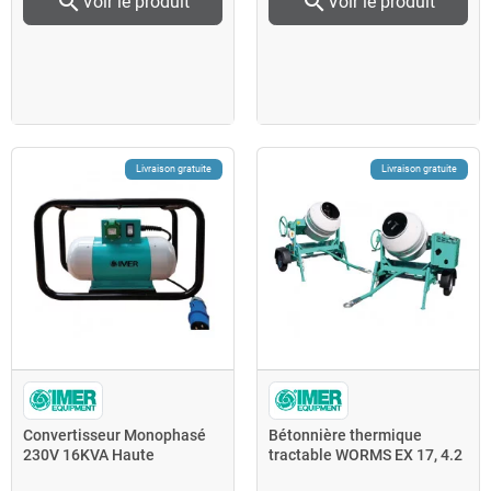
search
search
Voir le produit
Voir le produit
Livraison gratuite
Livraison gratuite
Convertisseur Monophasé
Bétonnière thermique
230V 16KVA Haute
tractable WORMS EX 17, 4.2
fréquence chassis
kW 345L S 350 R