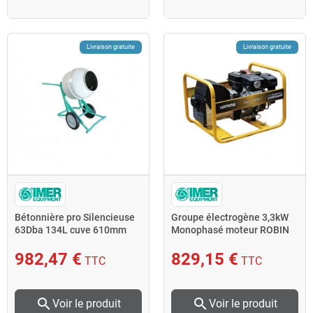
Livraison gratuite
Livraison gratuite
Bétonnière pro Silencieuse
Groupe électrogène 3,3kW
63Dba 134L cuve 610mm
Monophasé moteur ROBIN
230V RIOBETA
EX 21 EXPERT 4010 X
982,47 €
829,15 €
TTC
TTC
search
search
Voir le produit
Voir le produit