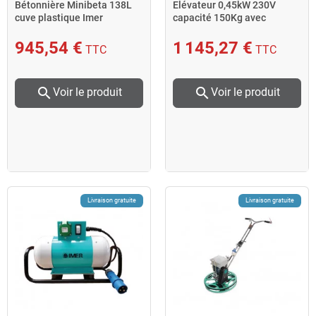
Bétonnière Minibeta 138L
Elévateur 0,45kW 230V
cuve plastique Imer
capacité 150Kg avec
télécommande 1.5 m ES 150
N
945,54 €
1 145,27 €
TTC
TTC
search
search
Voir le produit
Voir le produit
Livraison gratuite
Livraison gratuite