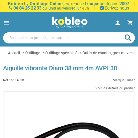
Kobleo
by
Outillage Online
, entreprise
française
depuis
2007
|
04 84 25 22 33
|
Ecrivez-nous
du lundi au vendredi 8h-17h
menu
person
shopping_cart
search
Accueil
Outillage
Outillage spécialisé
Outils de chantier, gros œuvre et 
Aiguille vibrante Diam 38 mm 4m AVPI 38
Réf :
5114038
Marque :
Imer
Voir les détails du produit