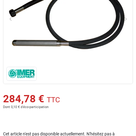
keyboard_arrow_left
keyboard_arrow_right
Précédent
Suiv
284,78 €
TTC
Dont 0,10 € d'éco-participation
Cet article n'est pas disponible actuellement. N'hésitez pas à