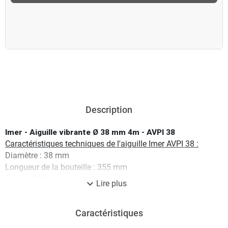
Description
Imer - Aiguille vibrante Ø 38 mm 4m - AVPI 38
Caractéristiques techniques de l'aiguille Imer AVPI 38 :
Diamètre : 38 mm
Longueur de la bouteille : 355 mm
Poids : 1,9 Kg
expand_more
Lire plus
Rendement : 8 m3/h
Vibrations : 13500 tr/min
Caractéristiques
Longueur : 4 m
Aiguille Imer AVPI 38 livrée avec :