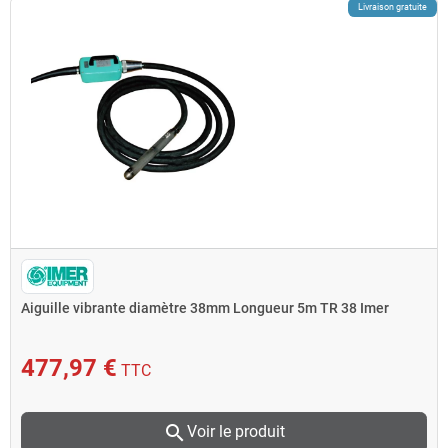
Livraison gratuite
Aiguille vibrante diamètre 38mm Longueur 5m TR 38 Imer
477,97 €
TTC
search
Voir le produit