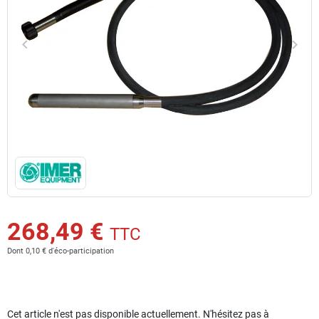
keyboard_arrow_left
keyboard_arrow_right
Précédent
Suiv
268,49 €
TTC
Dont 0,10 € d'éco-participation
Cet article n'est pas disponible actuellement. N'hésitez pas à