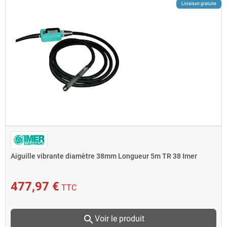
Livraison gratuite
Aiguille vibrante diamètre 38mm Longueur 5m TR 38 Imer
477,97 €
TTC
search
Voir le produit