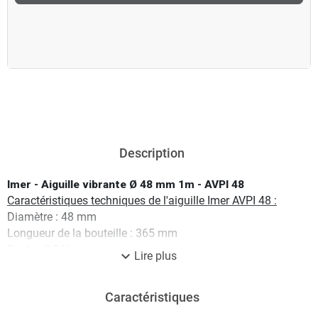
Description
Imer - Aiguille vibrante Ø 48 mm 1m - AVPI 48
Caractéristiques techniques de l'aiguille Imer AVPI 48 :
Diamètre : 48 mm
Longueur de la bouteille : 365 mm
Poids : 2,5 Kg
expand_more
Lire plus
Rendement : 12 m3/h
Vibrations : 12000 tr/min
Caractéristiques
Longueur : 1 m
Aiguille Imer AVPI 48 livrée avec :