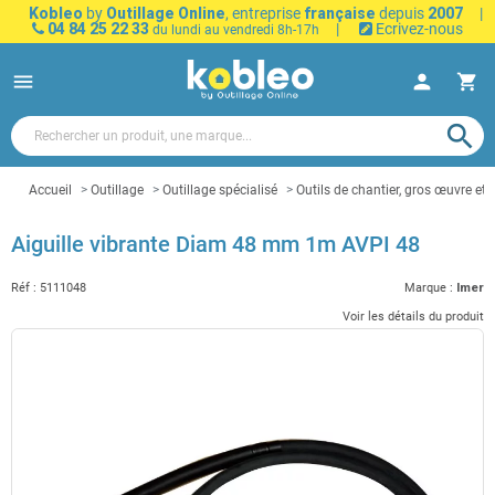
Kobleo
by
Outillage Online
, entreprise
française
depuis
2007
|
04 84 25 22 33
|
Ecrivez-nous
du lundi au vendredi 8h-17h
menu
person
shopping_cart
search
Accueil
Outillage
Outillage spécialisé
Outils de chantier, gros œuvre et 
Aiguille vibrante Diam 48 mm 1m AVPI 48
Réf :
5111048
Marque :
Imer
Voir les détails du produit