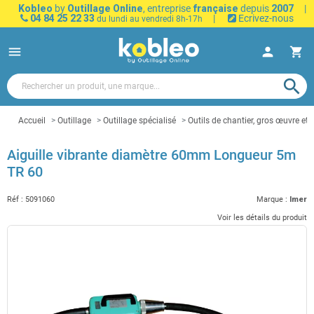
Kobleo
by
Outillage Online
, entreprise
française
depuis
2007
|
04 84 25 22 33
|
Ecrivez-nous
du lundi au vendredi 8h-17h
menu
person
shopping_cart
search
Accueil
Outillage
Outillage spécialisé
Outils de chantier, gros œuvre et 
Aiguille vibrante diamètre 60mm Longueur 5m
TR 60
Réf :
5091060
Marque :
Imer
Voir les détails du produit