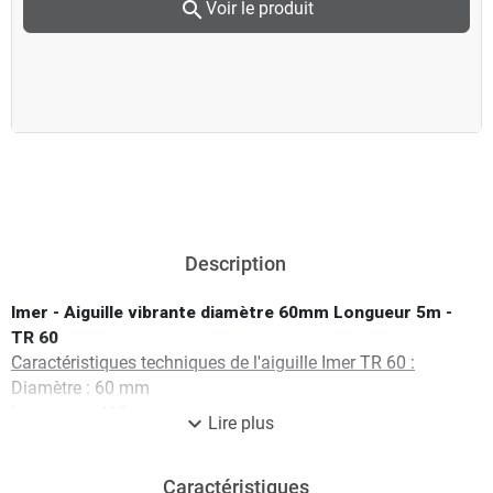
search
Voir le produit
Description
Imer - Aiguille vibrante diamètre 60mm Longueur 5m -
TR 60
Caractéristiques techniques de l'aiguille Imer TR 60 :
Diamètre : 60 mm
Longueur : 410 mm
expand_more
Lire plus
Intensité : 3 A
Puissance : 230 V / 200 Hz
Caractéristiques
Nombre de tours par minute : 12000 tr/min