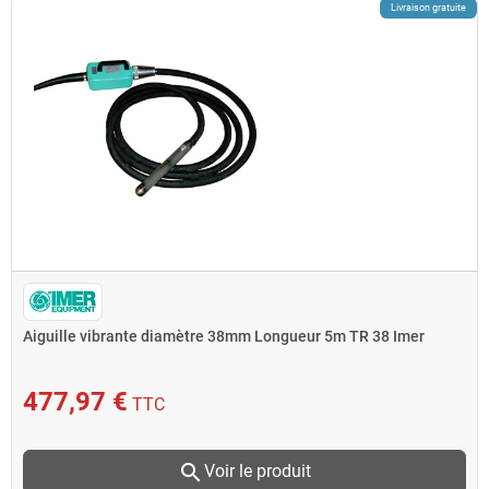
Livraison gratuite
Aiguille vibrante diamètre 38mm Longueur 5m TR 38 Imer
477,97 €
TTC
search
Voir le produit