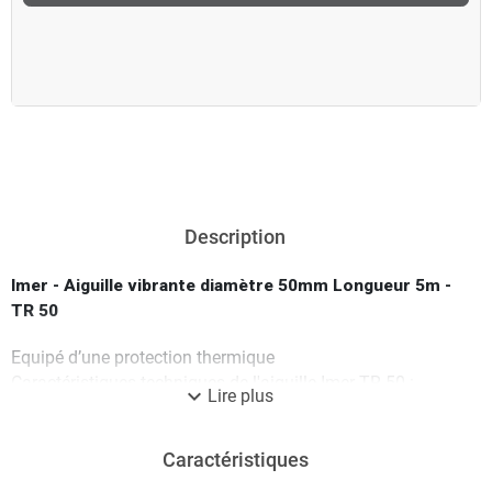
Description
Imer - Aiguille vibrante diamètre 50mm Longueur 5m -
TR 50
Equipé d’une protection thermique
Caractéristiques techniques de l'aiguille Imer TR 50 :
expand_more
Lire plus
Diamètre : 50 mm
Longueur : 330 mm
Caractéristiques
Intensité : 2 A
Puissance : 230 V / 200 Hz