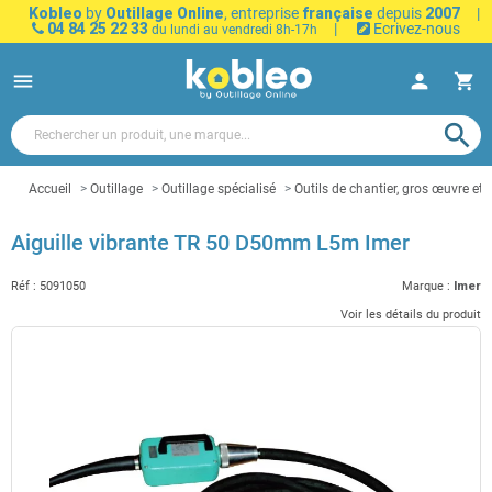
Kobleo
by
Outillage Online
, entreprise
française
depuis
2007
|
04 84 25 22 33
|
Ecrivez-nous
du lundi au vendredi 8h-17h
menu
person
shopping_cart
search
Accueil
Outillage
Outillage spécialisé
Outils de chantier, gros œuvre et 
Aiguille vibrante TR 50 D50mm L5m Imer
Réf :
5091050
Marque :
Imer
Voir les détails du produit