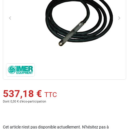
keyboard_arrow_left
keyboard_arrow_right
Précédent
Suiv
537,18 €
TTC
Dont 0,30 € d'éco-participation
Cet article n'est pas disponible actuellement. N'hésitez pas à