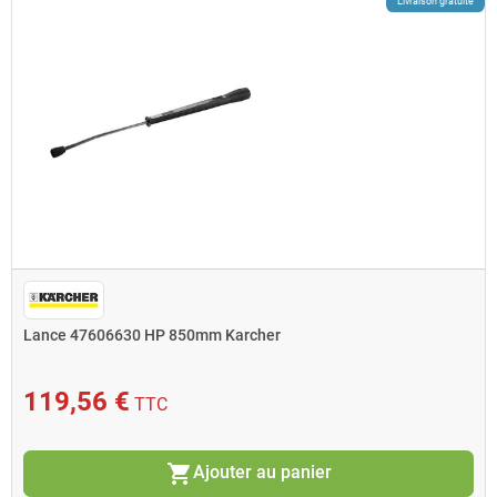
Livraison gratuite
Lance 47606630 HP 850mm Karcher
119,56 €
TTC
shopping_cart
Ajouter au panier