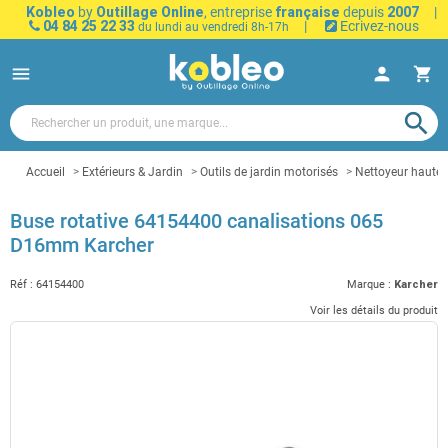
Kobleo
by
Outillage Online
, entreprise
française
depuis
2007
|
04 84 25 22 33
|
Ecrivez-nous
du lundi au vendredi 8h-17h
menu
person
shopping_cart
search
Accueil
Extérieurs & Jardin
Outils de jardin motorisés
Nettoyeur haute 
Buse rotative 64154400 canalisations 065
D16mm Karcher
Réf :
64154400
Marque :
Karcher
Voir les détails du produit