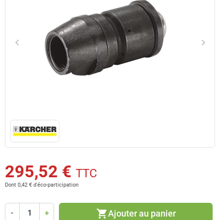
keyboard_arrow_left
keyboard_arrow_right
Précédent
Suiv
295,52 €
TTC
Dont 0,42 € d'éco-participation
shopping_cart
Ajouter au panier
-
+