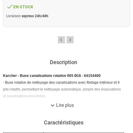
done
EN STOCK
Livraison
express 24h/48h
Description
Karcher - Buse canalisations rotative 065 Ø16 - 64154400
- Buse rotative de nettoyage des canalisations avec filetage intérieur et 4
jets rotatifs, permettant le nettoyage automatique, propre des évacuations
et canalisations bouchées.
expand_more
Lire plus
Caractéristiques