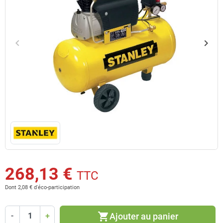
keyboard_arrow_left
keyboard_arrow_right
Précédent
Suiv
268,13 €
TTC
Dont 2,08 € d'éco-participation
shopping_cart
Ajouter au panier
-
+