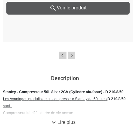
search
Voir le produit
Description
Stanley - Compresseur 50L 8 bar 2CV (Cylindre alu-fonte) - D 210/8/50
Les Avantages produits de ce compresseur Stanley de 50 litres
D 210/8/50
sont :
Compresseur lubrifié : durée de vie accrue
- Moteur électrique surdimensionné
expand_more
Lire plus
- Sortie rapide
- Cylindre alu-fonte