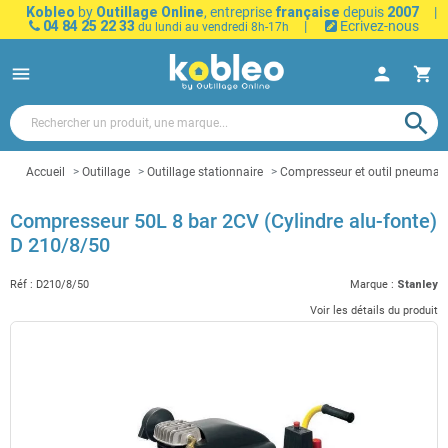
Kobleo
by
Outillage Online
, entreprise
française
depuis
2007
|
04 84 25 22 33
|
Ecrivez-nous
du lundi au vendredi 8h-17h
menu
person
shopping_cart
search
Accueil
Outillage
Outillage stationnaire
Compresseur et outil pneumat
Compresseur 50L 8 bar 2CV (Cylindre alu-fonte)
D 210/8/50
Réf :
D210/8/50
Marque :
Stanley
Voir les détails du produit