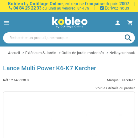
Kobleo
by
Outillage Online
, entreprise
française
depuis
2007
|
04 84 25 22 33
|
Ecrivez-nous
du lundi au vendredi 8h-17h
menu
person
shopping_cart
search
Accueil
Extérieurs & Jardin
Outils de jardin motorisés
Nettoyeur haute 
Lance Multi Power K6-K7 Karcher
Réf :
2.643-238.0
Marque :
Karcher
Voir les détails du produit