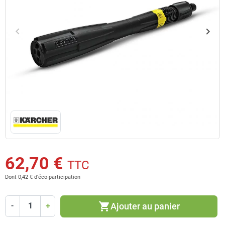
keyboard_arrow_left
keyboard_arrow_right
Précédent
Suiv
62,70 €
TTC
Dont 0,42 € d'éco-participation
shopping_cart
Ajouter au panier
-
+