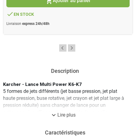
shopping_cart
Ajouter au panier
done
EN STOCK
Livraison
express 24h/48h
Description
Karcher - Lance Multi Power K6-K7
5 formes de jets différents (jet basse pression, jet plat
haute pression, buse rotative, jet crayon et jet plat large à
pression réduite) sans changer de lance pour un
nettoyage plus efficace et plus rapide des escaliers
expand_more
Lire plus
extérieurs, murets, portes de garage…Le changement
s’opère simplement en tournant la lance.
Caractéristiques
Les avantages de cette lance Multi Power Karcher sont :