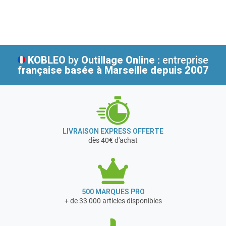
Poignée-pistolet bloquée
accessoires..
Ses valeurs sont : innovation, performance, facilité d’utilisation et
Utilisation :
esthétique.
- Poignée de remplacement.
Caractéristiques techniques du poignée-pistolet Karcher G
180 Q :
KOBLEO
by
Outillage Online
: entreprise
Poids (kg) : 0,4
française
basée à Marseille depuis 2007
Dimensions (mm) : 551 x 43 x 188
garantie 2 ans
LIVRAISON EXPRESS OFFERTE
dès 40€ d'achat
500 MARQUES PRO
+ de 33 000 articles disponibles