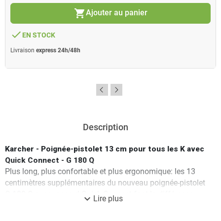
shopping_cart
Ajouter au panier
done
EN STOCK
Livraison
express 24h/48h
Description
Karcher - Poignée-pistolet 13 cm pour tous les K avec
Quick Connect - G 180 Q
Plus long, plus confortable et plus ergonomique: les 13
centimètres supplémentaires du nouveau poignée-pistolet
G 180 Q avec raccord Quick Connect font la différence –
expand_more
Lire plus
et cela rend le nettoyage à la haute pression plus agréable
que jamais. Idéal comme pistolet de rechange pour tous