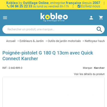
Kobleo
by
Outillage Online
, entreprise
française
depuis
2007
|
04 84 25 22 33
|
Ecrivez-nous
du lundi au vendredi 8h-17h
menu
person
shopping_cart
search
Accueil
Extérieurs & Jardin
Outils de jardin motorisés
Nettoyeur haute 
Poignée-pistolet G 180 Q 13cm avec Quick
Connect Karcher
Réf :
2.642-889.0
Marque :
Karcher
Voir les détails du produit