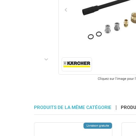
keyboard_arrow_left
Précédent
keyboard_arrow_right
Suivant
Cliquez sur l'image pour l
PRODUITS DE LA MÊME CATÉGORIE
PRODU
Livraison gratuite
Livraison gratuite