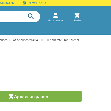
|
Ecrivez-nous
edi 8h-17h
person
search
shopping_cart
Me connecter
Panier
 buses
Lot de buses 26424330 050 pour tête FRV Karcher
shopping_cart
Ajouter au panier