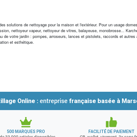
 des solutions de nettoyage pour la maison et l'extérieur. Pour un usage dome
ression, nettoyeur vapeur, nettoyeur de vitres, balayeuse, monobrosse... K
au de votre jardin : pompes, arroseurs, lances et pistolets, raccords et autres
sation et esthétique.
illage Online
: entreprise
française
basée à Marse
500 MARQUES PRO
FACILITÉ DE PAIEMENT
de 33 000 articles disponibles
CB, wallet, virement, 3x sans f