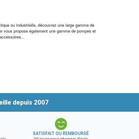
stique ou industrielle, découvrez une large gamme de
archer vous propose également une gamme de pompes et
 accessoires..
ille depuis 2007
SATISFAIT OU REMBOURSÉ
rais
30 jours pour changer d'avis