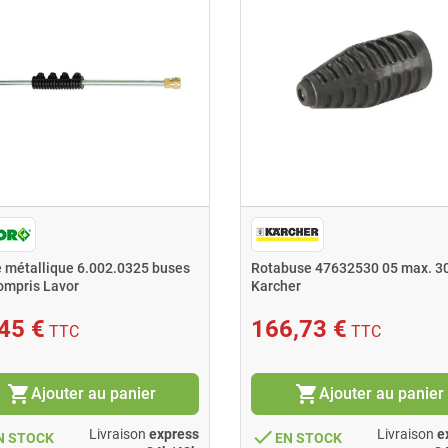
 métallique 6.002.0325 buses
Rotabuse 47632530 05 max. 3
ompris Lavor
Karcher
45 €
166,73 €
TTC
TTC
shopping_cart
shopping_cart
Ajouter au panier
Ajouter au panier
done
Livraison
express
Livraison
e
N STOCK
EN STOCK