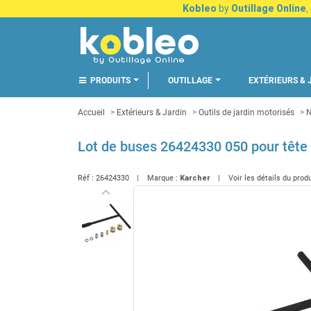
Kobleo
by
Outillage Online
,
PRODUITS
OUTILLAGE
EXTÉRIEURS & 
Accueil
Extérieurs & Jardin
Outils de jardin motorisés
N
Lot de buses 26424330 050 pour tête
Réf :
26424330
Marque :
Karcher
Voir les détails du prod
keyboard_arrow_left
Précédent