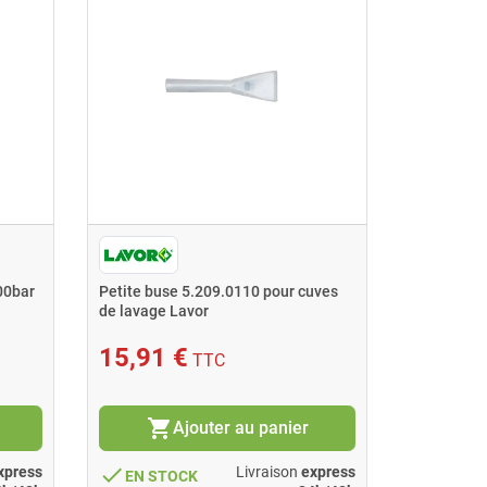
00bar
Petite buse 5.209.0110 pour cuves
Rotabuse 
de lavage Lavor
15,91 €
142,1
TTC
shopping_cart
shopping_cart
Ajouter au panier
done
done
xpress
Livraison
express
EN STOCK
EN ST