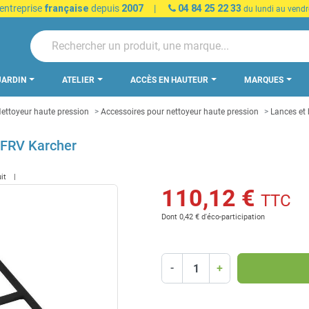
 entreprise
française
depuis
2007
|
04 84 25 22 33
du lundi au vendr
JARDIN
ATELIER
ACCÈS EN HAUTEUR
MARQUES
ettoyeur haute pression
Accessoires pour nettoyeur haute pression
Lances et
 FRV Karcher
uit
110,12 €
TTC
Dont 0,42 € d'éco-participation
-
+