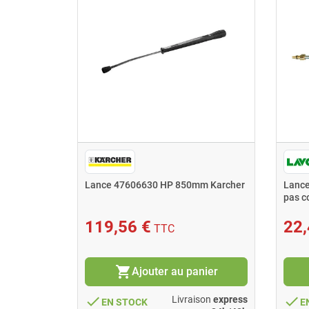
9-153.0
Lance 47606630 HP 850mm Karcher
Lance
pas c
119,56 €
22,
TTC
shopping_cart
nier
Ajouter au panier
done
done
ison
express
Livraison
express
EN STOCK
E