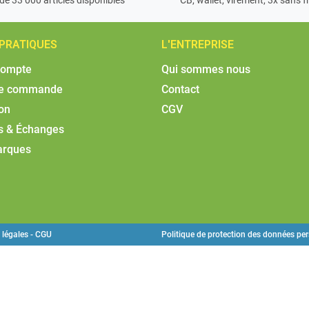
 PRATIQUES
L'ENTREPRISE
compte
Qui sommes nous
de commande
Contact
son
CGV
s & Échanges
arques
 légales - CGU
Politique de protection des données pe