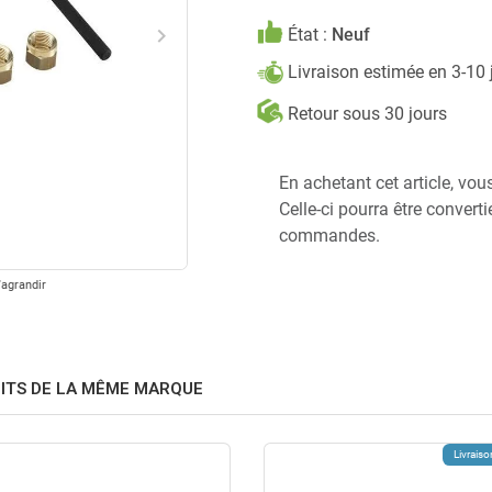
keyboard_arrow_right
État :
Neuf
Suivant
Livraison estimée en 3-10
Retour sous 30 jours
En achetant cet article, vou
Celle-ci pourra être convert
commandes.
'agrandir
ITS DE LA MÊME MARQUE
Livraiso