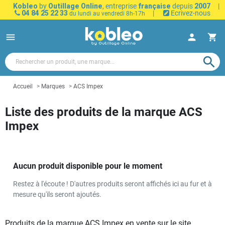
Kobleo
by
Outillage Online
, entreprise
française
depuis
2007
|
04 84 25 22 33
|
Ecrivez-nous
du lundi au vendredi 8h-17h
menu
person
shopping_cart
search
Accueil
Marques
ACS Impex
Liste des produits de la marque ACS
Impex
Aucun produit disponible pour le moment
Restez à l'écoute ! D'autres produits seront affichés ici au fur et à
mesure qu'ils seront ajoutés.
Produits de la marque ACS Impex en vente sur le site