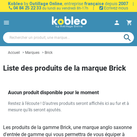
Kobleo
by
Outillage Online
, entreprise
française
depuis
2007
|
04 84 25 22 33
|
Ecrivez-nous
du lundi au vendredi 8h-17h
menu
person
shopping_cart
search
Accueil
Marques
Brick
Liste des produits de la marque Brick
Aucun produit disponible pour le moment
Restez à l'écoute ! D'autres produits seront affichés ici au fur et à
mesure qu'ils seront ajoutés.
Les produits de la gamme Brick, une marque anglo saxonne
d'entrée de gamme qui vous permettra de vous équiper à