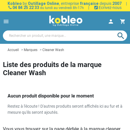
Kobleo
by
Outillage Online
, entreprise
française
depuis
2007
|
04 84 25 22 33
|
Ecrivez-nous
du lundi au vendredi 8h-17h
menu
person
shopping_cart
search
Accueil
Marques
Cleaner Wash
Liste des produits de la marque
Cleaner Wash
Aucun produit disponible pour le moment
Restez à l'écoute ! D'autres produits seront affichés ici au fur et à
mesure qu'ils seront ajoutés.
Vous vous trouvez sur la page dédiée à la marque cleaner