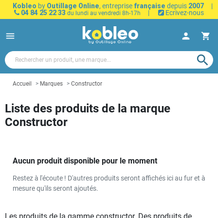
Kobleo
by
Outillage Online
, entreprise
française
depuis
2007
|
04 84 25 22 33
|
Ecrivez-nous
du lundi au vendredi 8h-17h
menu
person
shopping_cart
search
Accueil
Marques
Constructor
Liste des produits de la marque
Constructor
Aucun produit disponible pour le moment
Restez à l'écoute ! D'autres produits seront affichés ici au fur et à
mesure qu'ils seront ajoutés.
Les produits de la gamme constructor. Des produits de