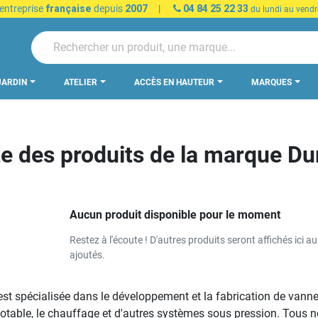
 entreprise
française
depuis
2007
|
04 84 25 22 33
du lundi au vendr
JARDIN
ATELIER
ACCÈS EN HAUTEUR
MARQUES
te des produits de la marque Du
Aucun produit disponible pour le moment
Restez à l'écoute ! D'autres produits seront affichés ici au
ajoutés.
st spécialisée dans le développement et la fabrication de vann
otable, le chauffage et d'autres systèmes sous pression. Tous n