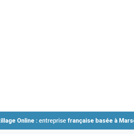
illage Online
: entreprise
française
basée à Marse