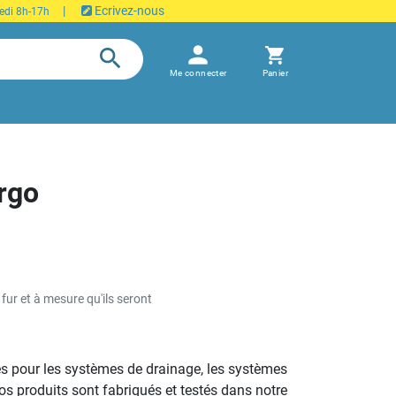
|
Ecrivez-nous
edi 8h-17h
person
search
shopping_cart
Me connecter
Panier
rgo
 fur et à mesure qu'ils seront
es pour les systèmes de drainage, les systèmes
os produits sont fabriqués et testés dans notre