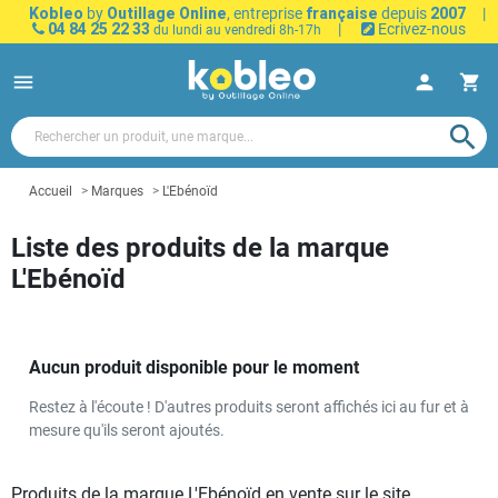
Kobleo
by
Outillage Online
, entreprise
française
depuis
2007
|
04 84 25 22 33
|
Ecrivez-nous
du lundi au vendredi 8h-17h
menu
person
shopping_cart
search
Accueil
Marques
L'Ebénoïd
Liste des produits de la marque
L'Ebénoïd
Aucun produit disponible pour le moment
Restez à l'écoute ! D'autres produits seront affichés ici au fur et à
mesure qu'ils seront ajoutés.
Produits de la marque L'Ebénoïd en vente sur le site