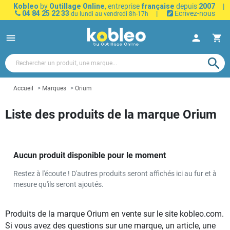
Kobleo
by
Outillage Online
, entreprise
française
depuis
2007
|
04 84 25 22 33
|
Ecrivez-nous
du lundi au vendredi 8h-17h
menu
person
shopping_cart
search
Accueil
Marques
Orium
Liste des produits de la marque Orium
Aucun produit disponible pour le moment
Restez à l'écoute ! D'autres produits seront affichés ici au fur et à
mesure qu'ils seront ajoutés.
Produits de la marque Orium en vente sur le site kobleo.com.
Si vous avez des questions sur une marque, un article, une