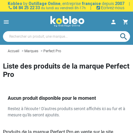
Kobleo
by
Outillage Online
, entreprise
française
depuis
2007
|
04 84 25 22 33
|
Ecrivez-nous
du lundi au vendredi 8h-17h
menu
person
shopping_cart
search
Accueil
Marques
Perfect Pro
Liste des produits de la marque Perfect
Pro
Aucun produit disponible pour le moment
Restez à l'écoute ! D'autres produits seront affichés ici au fur et à
mesure qu'ils seront ajoutés.
Produits de la marque Perfect Pro en vente sur le site