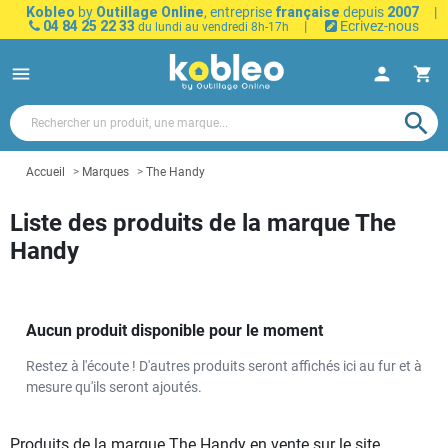
Kobleo
by
Outillage Online
, entreprise
française
depuis
2007
|
04 84 25 22 33
|
Ecrivez-nous
du lundi au vendredi 8h-17h
menu
person
shopping_cart
search
Accueil
Marques
The Handy
Liste des produits de la marque The
Handy
Aucun produit disponible pour le moment
Restez à l'écoute ! D'autres produits seront affichés ici au fur et à
mesure qu'ils seront ajoutés.
Produits de la marque The Handy en vente sur le site