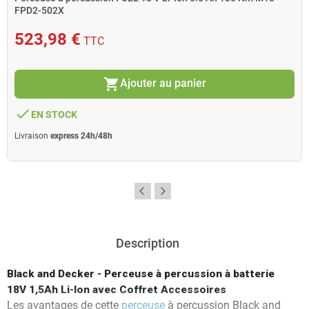
FPD2-502X
523,98 €
TTC
shopping_cart
Ajouter au panier
done
EN STOCK
Livraison
express 24h/48h
Description
Black and Decker - Perceuse à percussion à batterie
18V 1,5Ah Li-Ion avec Coffret Accessoires
Les avantages de cette
perceuse
à percussion Black and