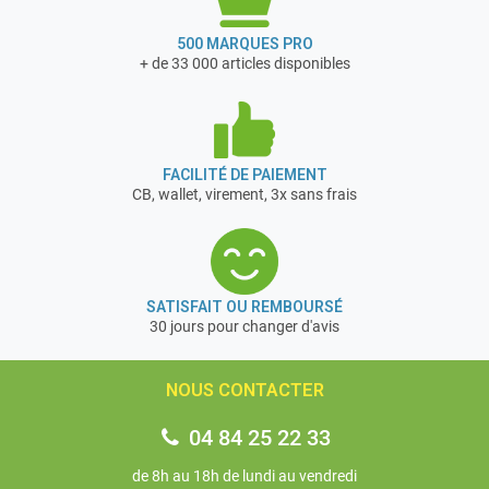
Capacité de perçage maximale acier : 10 mm
500 MARQUES PRO
Capacité de perçage maximale maçonnerie : 10 mm
+ de 33 000 articles disponibles
Type de chargeur : Chargeur interne 400mA
Puissance sonore : 99.7 dB(A)
Perceuse à percussion Black and Decker livrée avec :
- 2x batteries 1.5Ah Lithium-ion
- Chargeur
FACILITÉ DE PAIEMENT
CB, wallet, virement, 3x sans frais
- Flightcase
- 80 accessoires
Garantie 1 an
SATISFAIT OU REMBOURSÉ
30 jours pour changer d'avis
NOUS CONTACTER
04 84 25 22 33
de 8h au 18h de lundi au vendredi