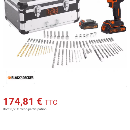
keyboard_arrow_left
keyboard_arrow_right
Précédent
Suiv
174,81 €
TTC
Dont 0,50 € d'éco-participation