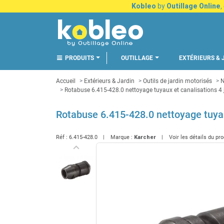
Kobleo
by
Outillage Online
,
PRODUITS
OUTILLAGE
EXTÉRIEURS & 
Accueil
Extérieurs & Jardin
Outils de jardin motorisés
N
Rotabuse 6.415-428.0 nettoyage tuyaux et canalisations 4 
Rotabuse 6.415-428.0 nettoyage tuyau
Réf :
6.415-428.0
Marque :
Karcher
Voir les détails du pr
keyboard_arrow_left
Précédent