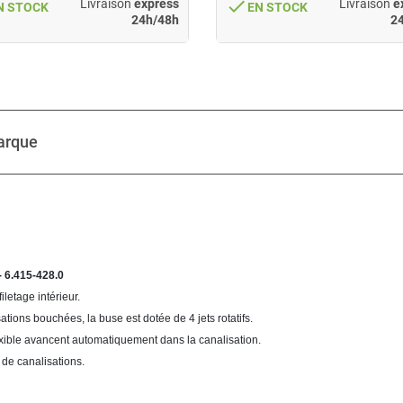
done
Livraison
express
Livraison
e
N STOCK
EN STOCK
24h/48h
2
arque
- 6.415-428.0
letage intérieur.
tions bouchées, la buse est dotée de 4 jets rotatifs.
lexible avancent automatiquement dans la canalisation.
 de canalisations.