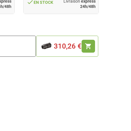
done
done
xpress
Livraison
express
EN STOCK
EN ST
4h/48h
24h/48h
310,26 €
shopping_cart