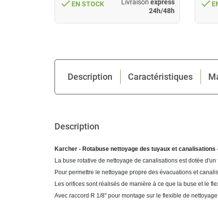
done
done
ison
express
Livraison
express
EN STOCK
E
24h/48h
24h/48h
Description
Caractéristiques
M
Description
Karcher - Rotabuse nettoyage des tuyaux et canalisations 
La buse rotative de nettoyage de canalisations est dotée d'un fi
Pour permettre le nettoyage propre des évacuations et canalisa
Les orifices sont réalisés de manière à ce que la buse et le f
Avec raccord R 1/8'' pour montage sur le flexible de nettoyage