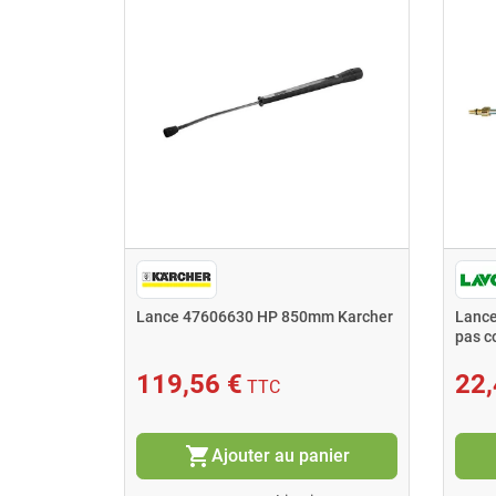
9-153.0
Lance 47606630 HP 850mm Karcher
Lance
pas c
119,56 €
22,
TTC
shopping_cart
nier
Ajouter au panier