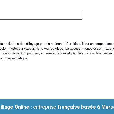
 des solutions de nettoyage pour la maison et l'extérieur. Pour un usage dome
ression, nettoyeur vapeur, nettoyeur de vitres, balayeuse, monobrosse... K
au de votre jardin : pompes, arroseurs, lances et pistolets, raccords et autres
sation et esthétique.
illage Online
: entreprise
française
basée à Marse