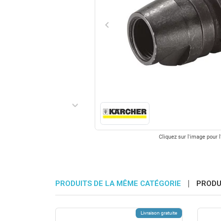
keyboard_arrow_left
Précédent
keyboard_arrow_right
Suivant
Cliquez sur l'image pour l
PRODUITS DE LA MÊME CATÉGORIE
PRODU
Livraison gratuite
Livraison gratuite