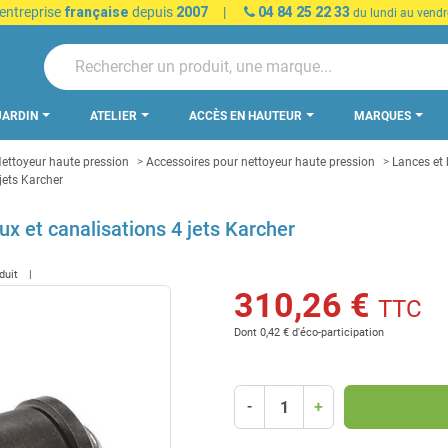
 entreprise
française
depuis
2007
|
04 84 25 22 33
du lundi au vendr
JARDIN
ATELIER
ACCÈS EN HAUTEUR
MARQUES
ettoyeur haute pression
Accessoires pour nettoyeur haute pression
Lances et
jets Karcher
x et canalisations 4 jets Karcher
oduit
310,26 €
TTC
Dont 0,42 € d'éco-participation
-
+