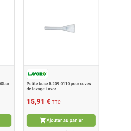
00bar
Petite buse 5.209.0110 pour cuves
Rotabuse 
de lavage Lavor
15,91 €
142,1
TTC
shopping_cart
shopping_cart
Ajouter au panier