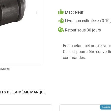
keyboard_arrow_right
État :
Neuf
Suivant
Livraison estimée en 3-10
Retour sous 30 jours
En achetant cet article, vou
Celle-ci pourra être convert
commandes.
'agrandir
ITS DE LA MÊME MARQUE
Livraiso