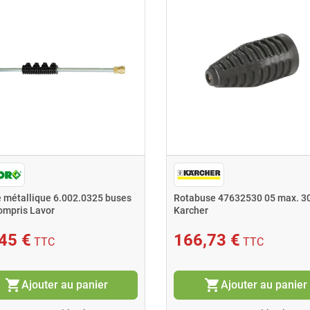
 métallique 6.002.0325 buses
Rotabuse 47632530 05 max. 3
ompris Lavor
Karcher
45 €
166,73 €
TTC
TTC
shopping_cart
shopping_cart
Ajouter au panier
Ajouter au panier