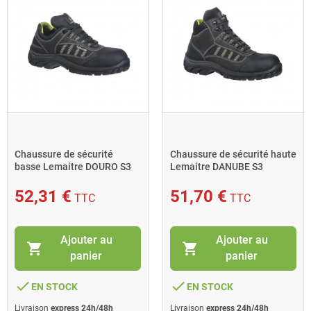
Chaussure de sécurité
Chaussure de sécurité haute
basse Lemaitre DOURO S3
Lemaitre DANUBE S3
pointure 50 sans métal
pointure 39 SRC
52,31 €
51,70 €
TTC
TTC
Ajouter au
Ajouter au
shopping_cart
shopping_cart
panier
panier
done
done
EN STOCK
EN STOCK
Livraison
express 24h/48h
Livraison
express 24h/48h