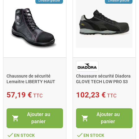
Livraison gratuite
Livraison gratuite
Chaussure de sécurité
Chaussure sécurité Diadora
Lemaitre LIBERTY HAUT
GLOVE TECH LOW PRO S3
NOIR S3 P42 pour femme
SRA HRO ESD T.47 noir
57,19 €
102,23 €
TTC
TTC
Ajouter au
Ajouter au
shopping_cart
shopping_cart
panier
panier
done
done
EN STOCK
EN STOCK