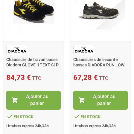
Chaussure de travail basse
Chaussures de sécurité
Diadora GLOVE II TEXT S1P
basses DIADORA RUN LOW
HRO SRA T.45 noir
S3S FO SR ESD T43 noir
84,73 €
67,28 €
TTC
TTC
Ajouter au
Ajouter au
shopping_cart
shopping_cart
panier
panier
done
done
EN STOCK
EN STOCK
Livraison
express 24h/48h
Livraison
express 24h/48h