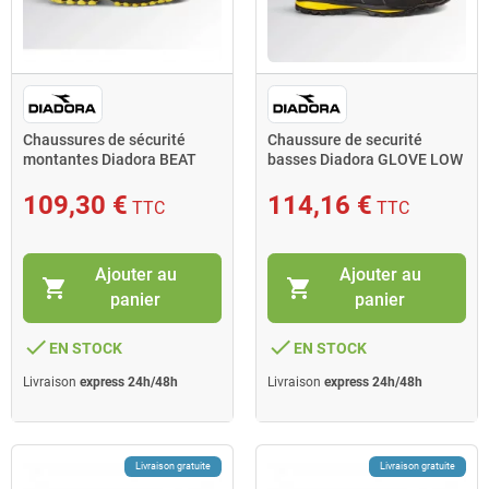
Chaussures de sécurité
Chaussure de securité
montantes Diadora BEAT
basses Diadora GLOVE LOW
DA2 S3S FO HRO SR taille 40
S3S FO HRO T.41 noir
noir
109,30 €
114,16 €
TTC
TTC
Ajouter au
Ajouter au
shopping_cart
shopping_cart
panier
panier
done
done
EN STOCK
EN STOCK
Livraison
express 24h/48h
Livraison
express 24h/48h
Livraison gratuite
Livraison gratuite