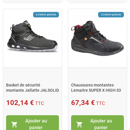
Livraison gratuite
Livraison gratuite
Basket de sécurité
Chaussures montantes
montante Jallatte JALSOLID
Lemaitre SUPER X HIGH S3
SAS ESD pointure 38 noir
ESD pointure 39 noir
102,14 €
67,34 €
TTC
TTC
Ajouter au
Ajouter au
shopping_cart
shopping_cart
panier
panier