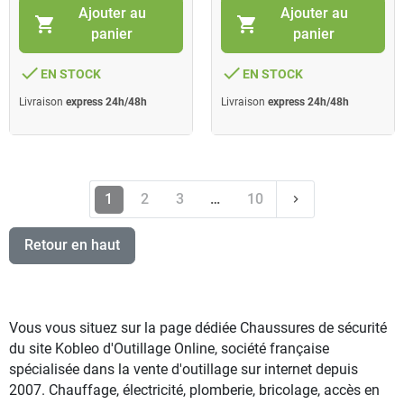
Ajouter au
Ajouter au
shopping_cart
shopping_cart
panier
panier
done
done
EN STOCK
EN STOCK
Livraison
express 24h/48h
Livraison
express 24h/48h
Suivant
1
2
3
…
10
keyboard_arrow_right
Retour en haut
Vous vous situez sur la page dédiée Chaussures de sécurité
du site Kobleo d'Outillage Online, société française
spécialisée dans la vente d'outillage sur internet depuis
2007. Chauffage, électricité, plomberie, bricolage, accès en