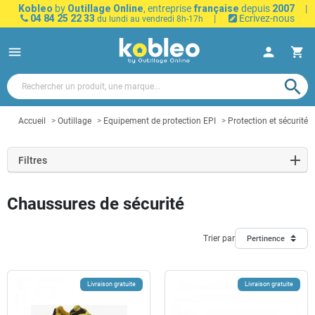
Kobleo
by
Outillage Online
, entreprise
française
depuis
2007
|
04 84 25 22 33
|
Ecrivez-nous
du lundi au vendredi 8h-17h
menu
person
shopping_cart
search
Accueil
Outillage
Equipement de protection EPI
Protection et sécurité
Filtres
Chaussures de sécurité
Trier par
Pertinence
Livraison gratuite
Livraison gratuite