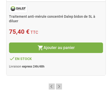
Traitement anti-mérule concentré Dalep bidon de 5L à
diluer
75,40 €
TTC
shopping_cart
Ajouter au panier
done
EN STOCK
Livraison
express 24h/48h