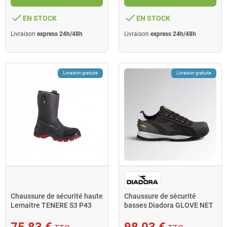
done
done
EN STOCK
EN STOCK
Livraison
express 24h/48h
Livraison
express 24h/48h
Livraison gratuite
Livraison gratuite
Chaussure de sécurité haute
Chaussure de sécurité
Lemaitre TENERE S3 P43
basses Diadora GLOVE NET
semelle rouge
LOW PRO S1PL T.47 noir
75,83 €
98,03 €