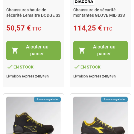
Chaussures haute de
Chaussure de sécurité
sécurité Lemaitre DODGE S3
montantes GLOVE MID S3S
pointure 47 marron/noir
FO HRO taille 45 noir
50,57 €
114,25 €
TTC
TTC
Ajouter au
Ajouter au
shopping_cart
shopping_cart
panier
panier
done
done
EN STOCK
EN STOCK
Livraison
express 24h/48h
Livraison
express 24h/48h
Livraison gratuite
Livraison gratuite