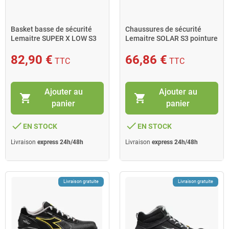
Basket basse de sécurité
Chaussures de sécurité
Lemaitre SUPER X LOW S3
Lemaitre SOLAR S3 pointure
ESD pointure 42 noir
44 SRC
82,90 €
66,86 €
TTC
TTC
Ajouter au
Ajouter au
shopping_cart
shopping_cart
panier
panier
done
done
EN STOCK
EN STOCK
Livraison
express 24h/48h
Livraison
express 24h/48h
Livraison gratuite
Livraison gratuite