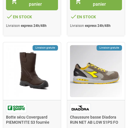
shopping_cart
shopping_cart
panier
panier
done
done
EN STOCK
EN STOCK
Livraison
express 24h/48h
Livraison
express 24h/48h
Livraison gratuite
Livraison gratuite
Botte sécu Coverguard
Chaussure basse Diadora
PIEMONTITE S3 fourrée
RUN NET AB LOW S1PS FO
composite taille 41 marron
SR T.43 gris aluminium