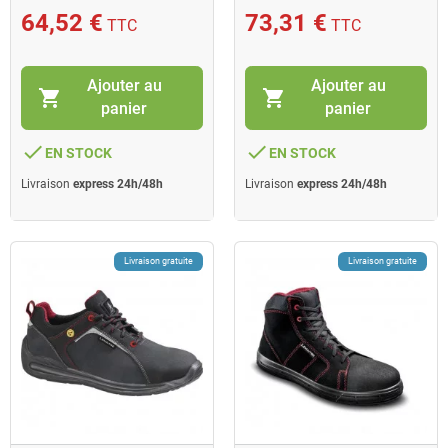
64,52 €
73,31 €
TTC
TTC
Ajouter au
Ajouter au
shopping_cart
shopping_cart
panier
panier
done
done
EN STOCK
EN STOCK
Livraison
express 24h/48h
Livraison
express 24h/48h
Livraison gratuite
Livraison gratuite