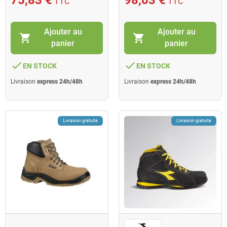
TTC
TTC
Ajouter au
Ajouter au
shopping_cart
shopping_cart
panier
panier
done
done
EN STOCK
EN STOCK
Livraison
express 24h/48h
Livraison
express 24h/48h
Livraison gratuite
Livraison gratuite