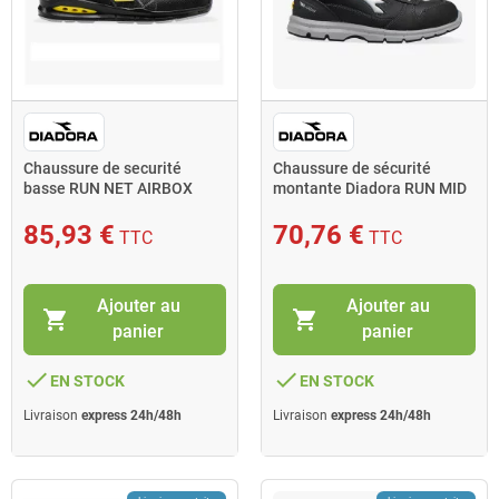
Chaussure de securité
Chaussure de sécurité
basse RUN NET AIRBOX
montante Diadora RUN MID
MATRYX LOW S3 SRC T.48
S3 SRC ESD T.44 noir
noir
85,93 €
70,76 €
TTC
TTC
Ajouter au
Ajouter au
shopping_cart
shopping_cart
panier
panier
done
done
EN STOCK
EN STOCK
Livraison
express 24h/48h
Livraison
express 24h/48h