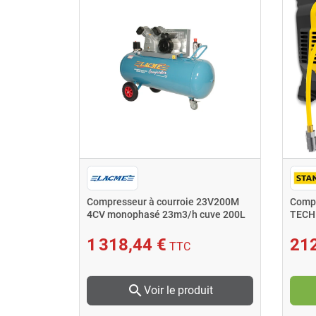
V Cylindre
Compresseur à courroie 23V200M
Compr
nley
4CV monophasé 23m3/h cuve 200L
TECH 
Lacme
1 318,44 €
212
TTC
search
nier
Voir le produit