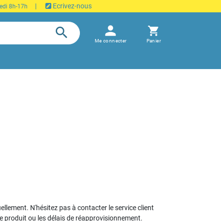
|
Ecrivez-nous
edi 8h-17h
person
search
shopping_cart
Me connecter
Panier
uellement. N'hésitez pas à contacter le service client
le produit ou les délais de réapprovisionnement.