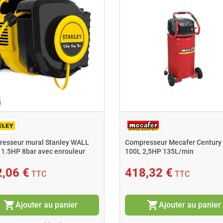
esseur mural Stanley WALL
Compresseur Mecafer Century
1.5HP 8bar avec enrouleur
100L 2,5HP 135L/min
,06 €
418,32 €
TTC
TTC
shopping_cart
shopping_cart
Ajouter au panier
Ajouter au panier