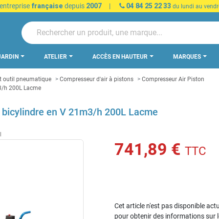
 entreprise
française
depuis
2007
|
04 84 25 22 33
du lundi au vendr
JARDIN
ATELIER
ACCÈS EN HAUTEUR
MARQUES
 outil pneumatique
Compresseur d'air à pistons
Compresseur Air Piston
m3/h 200L Lacme
 bicylindre en V 21m3/h 200L Lacme
741,89 €
TTC
Cet article n'est pas disponible act
pour obtenir des informations sur 