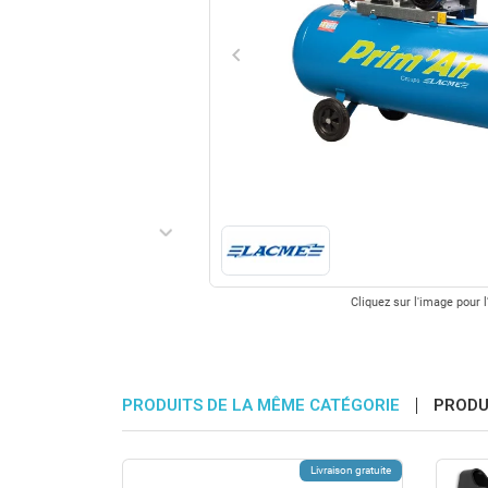
keyboard_arrow_left
Précédent
keyboard_arrow_right
Suivant
Cliquez sur l'image pour l
PRODUITS DE LA MÊME CATÉGORIE
PRODU
Livraison gratuite
Livraison gratuite