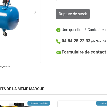
keyboard_arrow_right
Rupture de stock
Suivant
Une question ? Contactez no
04.84.25.22.33
(de 8h au 18h
Formulaire de contact
'agrandir
ITS DE LA MÊME MARQUE
Livraison gratuite
Livraiso