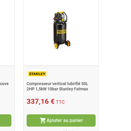
 cuve
Compresseur vertical lubrifié 50L
Compresse
2HP 1,5kW 10bar Stanley Fatmax
3Cv mono 
337,16 €
853,8
TTC
shopping_cart
shopping_cart
Ajouter au panier