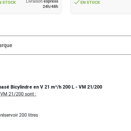
done
Livraison
express
N STOCK
EN STOCK
24h/48h
arque
sé Bicylindre en V 21 m³/h 200 L - VM 21/200
 VM 21/200 sont :
éservoir 200 litres