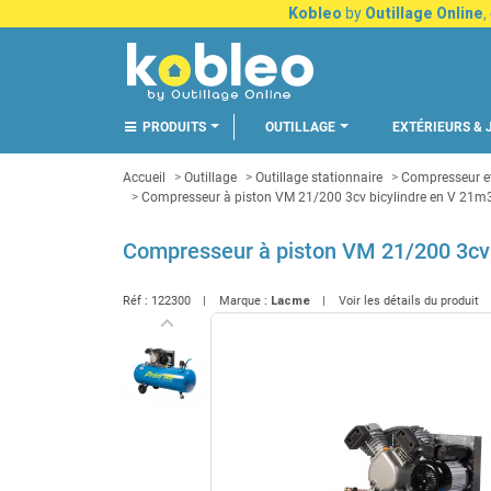
Kobleo
by
Outillage Online
,
PRODUITS
OUTILLAGE
EXTÉRIEURS & 
Accueil
Outillage
Outillage stationnaire
Compresseur et
Compresseur à piston VM 21/200 3cv bicylindre en V 21
Compresseur à piston VM 21/200 3cv
Réf :
122300
Marque :
Lacme
Voir les détails du produit
keyboard_arrow_left
Précédent