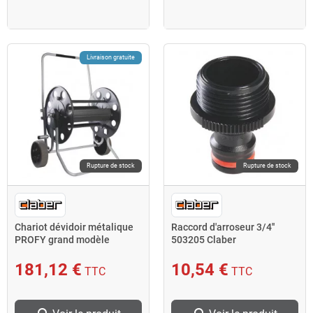
Livraison gratuite
Rupture de stock
Rupture de stock
Chariot dévidoir métalique
Raccord d'arroseur 3/4''
PROFY grand modèle
503205 Claber
503251 Claber
181,12 €
10,54 €
TTC
TTC