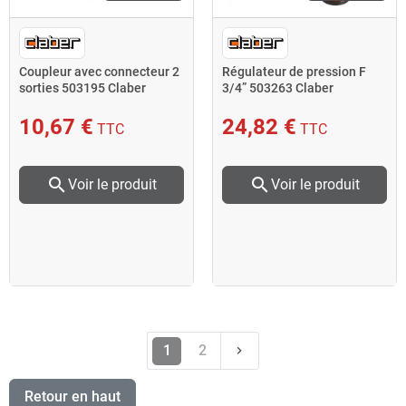
Coupleur avec connecteur 2
Régulateur de pression F
sorties 503195 Claber
3/4” 503263 Claber
10,67 €
24,82 €
TTC
TTC
search
search
Voir le produit
Voir le produit
Suivant
1
2
keyboard_arrow_right
Retour en haut