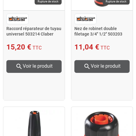
Rupture de stock
Rupture de stock
Raccord réparateur de tuyau
Nez de robinet double
universel 503214 Claber
filetage 3/4'' 1/2'' 503203
Claber
15,20 €
11,04 €
TTC
TTC
search
search
Voir le produit
Voir le produit