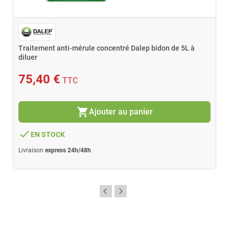
Traitement anti-mérule concentré Dalep bidon de 5L à
diluer
75,40 €
TTC
shopping_cart
Ajouter au panier
done
EN STOCK
Livraison
express 24h/48h