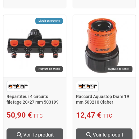
Livraison gratuite
Rupture de stock
Rupture de stock
Répartiteur 4 circuits
Raccord Aquastop Diam 19
filetage 20/27 mm 503199
mm 503210 Claber
Claber
50,90 €
12,47 €
TTC
TTC
search
search
Voir le produit
Voir le produit