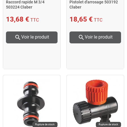
Raccord rapide M 3/4
Pistolet d'arrosage 503192
503224 Claber
Claber
13,68 €
18,65 €
TTC
TTC
search
search
Voir le produit
Voir le produit
Rupture de stock
Rupture de stock