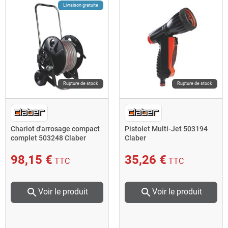
Livraison gratuite
Rupture de stock
Rupture de stock
Chariot d'arrosage compact
Pistolet Multi-Jet 503194
complet 503248 Claber
Claber
98,15 €
35,26 €
TTC
TTC
search
search
Voir le produit
Voir le produit