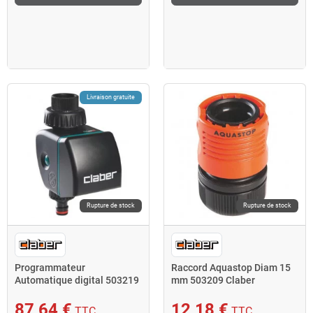
Livraison gratuite
Rupture de stock
Rupture de stock
Programmateur
Raccord Aquastop Diam 15
Automatique digital 503219
mm 503209 Claber
Claber
87,64 €
12,18 €
TTC
TTC