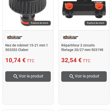
Rupture de stock
Rupture de stock
Nez de robinet 15-21 mm 1
Répartiteur 2 circuits
503202 Claber
filetage 20/27 mm 503198
Claber
10,74 €
32,54 €
TTC
TTC
search
search
Voir le produit
Voir le produit