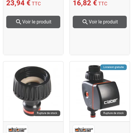
23,94 €
16,82 €
TTC
TTC
search
search
Voir le produit
Voir le produit
Livraison gratuite
Rupture de stock
Rupture de stock