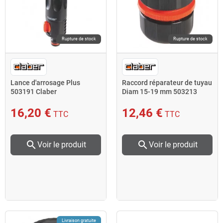
Rupture de stock
Rupture de stock
Lance d'arrosage Plus
Raccord réparateur de tuyau
503191 Claber
Diam 15-19 mm 503213
Claber
16,20 €
12,46 €
TTC
TTC
search
search
Voir le produit
Voir le produit
Livraison gratuite