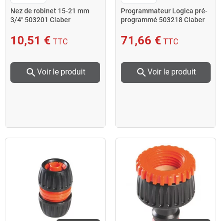
Nez de robinet 15-21 mm
Programmateur Logica pré-
3/4'' 503201 Claber
programmé 503218 Claber
10,51 €
71,66 €
TTC
TTC
search
search
Voir le produit
Voir le produit