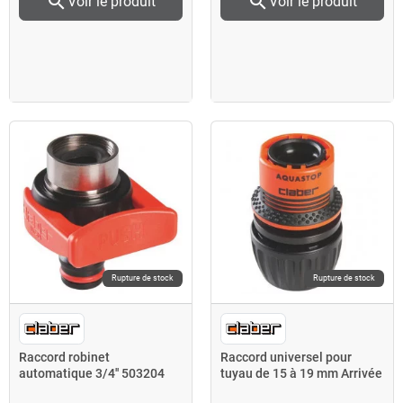
search
search
Voir le produit
Voir le produit
Rupture de stock
Rupture de stock
Raccord robinet
Raccord universel pour
automatique 3/4'' 503204
tuyau de 15 à 19 mm Arrivée
Claber
Aquastop 503211 Claber