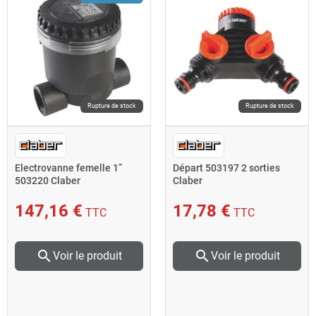
Rupture de stock
Rupture de stock
Electrovanne femelle 1”
Départ 503197 2 sorties
503220 Claber
Claber
147,16 €
17,78 €
TTC
TTC
search
search
Voir le produit
Voir le produit