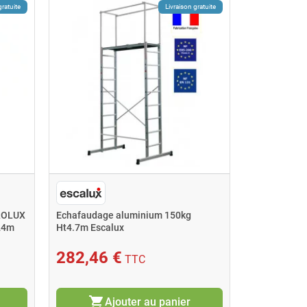
gratuite
Livraison gratuite
PROLUX
Echafaudage aluminium 150kg
24m
Ht4.7m Escalux
282,46 €
TTC
shopping_cart
Ajouter au panier