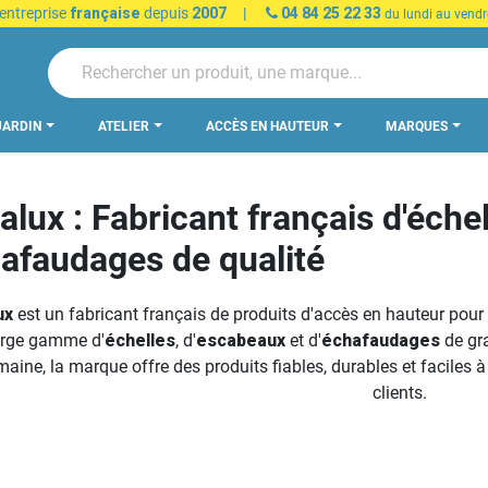
 entreprise
française
depuis
2007
|
04 84 25 22 33
du lundi au vendr
JARDIN
ATELIER
ACCÈS EN HAUTEUR
MARQUES
alux : Fabricant français d'éche
afaudages de qualité
ux
est un fabricant français de produits d'accès en hauteur pour l
arge gamme d'
échelles
, d'
escabeaux
et d'
échafaudages
de gra
maine, la marque offre des produits fiables, durables et faciles 
clients.