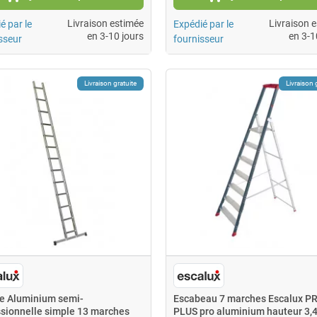
Livraison estimée
Livraison 
é par le
Expédié par le
en 3-10 jours
en 3-1
sseur
fournisseur
Livraison gratuite
Livraison 
le Aluminium semi-
Escabeau 7 marches Escalux 
ssionnelle simple 13 marches
PLUS pro aluminium hauteur 3,