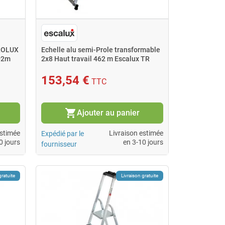
PROLUX
Echelle alu semi-Prole transformable
02m
2x8 Haut travail 462 m Escalux TR
153,54 €
TTC
shopping_cart
Ajouter au panier
estimée
Livraison estimée
Expédié par le
0 jours
en 3-10 jours
fournisseur
gratuite
Livraison gratuite