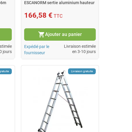
66m
ESCANORM sertie aluminium hauteur
3,68m
166,58 €
TTC
shopping_cart
Ajouter au panier
estimée
Livraison estimée
Expédié par le
0 jours
en 3-10 jours
fournisseur
gratuite
Livraison gratuite