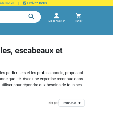
|
Ecrivez-nous
edi 8h-17h
person
search
shopping_cart
Me connecter
Panier
lles, escabeaux et
es particuliers et les professionnels, proposant
nde qualité. Avec une expertise reconnue dans
à utiliser pour répondre aux besoins de tous ses
Trier par
Pertinence