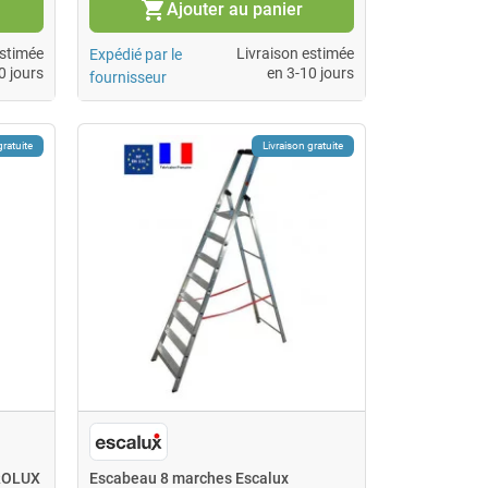
shopping_cart
Ajouter au panier
estimée
Livraison estimée
Expédié par le
0 jours
en 3-10 jours
fournisseur
gratuite
Livraison gratuite
PROLUX
Escabeau 8 marches Escalux