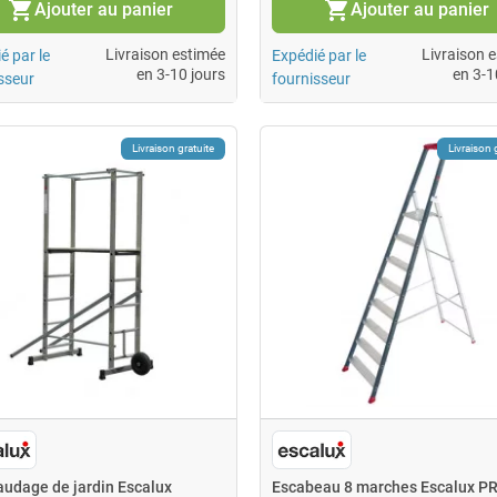
shopping_cart
shopping_cart
Ajouter au panier
Ajouter au panier
Livraison estimée
Livraison 
é par le
Expédié par le
en 3-10 jours
en 3-1
sseur
fournisseur
Livraison gratuite
Livraison 
audage de jardin Escalux
Escabeau 8 marches Escalux 