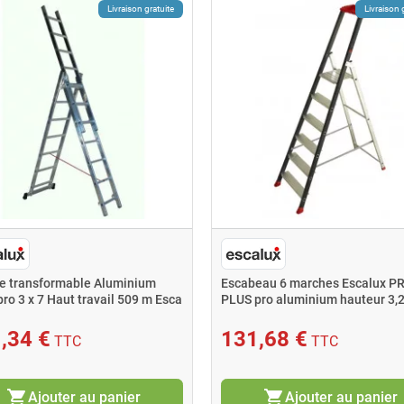
Livraison gratuite
Livraison 
le transformable Aluminium
Escabeau 6 marches Escalux 
ro 3 x 7 Haut travail 509 m Esca
PLUS pro aluminium hauteur 3,
,34 €
131,68 €
TTC
TTC
shopping_cart
shopping_cart
Ajouter au panier
Ajouter au panier