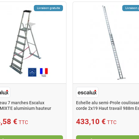
Livraison gratuite
Livraison 
eau 7 marches Escalux
Echelle alu semi-Prole coulissa
MIXTE aluminium hauteur
corde 2x19 Haut travail 988m E
 3,42m
,58 €
433,10 €
TTC
TTC