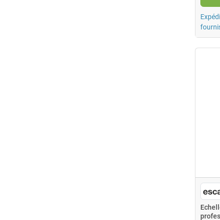
Expédi
fourni
Echel
profe