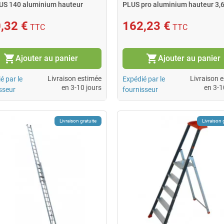
S 140 aluminium hauteur
PLUS pro aluminium hauteur 3,
 3,5m
,32 €
162,23 €
TTC
TTC
shopping_cart
shopping_cart
Ajouter au panier
Ajouter au panier
Livraison estimée
Livraison 
é par le
Expédié par le
en 3-10 jours
en 3-1
sseur
fournisseur
Livraison gratuite
Livraison 