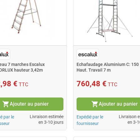
eau 7 marches Escalux
Echafaudage Aluminium C: 150
RLUX hauteur 3,42m
Haut. Travail 7 m
nium
,98 €
760,48 €
TTC
TTC
shopping_cart
shopping_cart
Ajouter au panier
Ajouter au panier
Livraison estimée
Livraison 
é par le
Expédié par le
en 3-10 jours
en 3-1
sseur
fournisseur