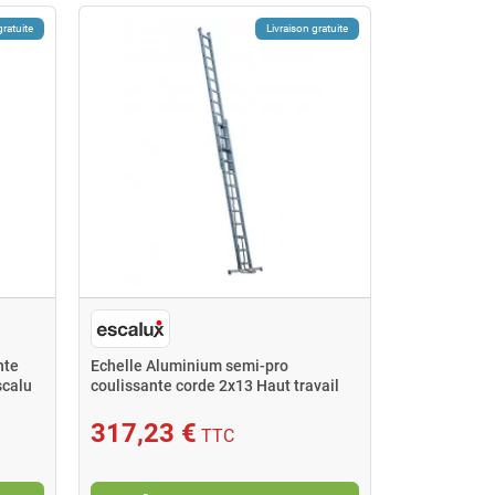
gratuite
Livraison gratuite
nte
Echelle Aluminium semi-pro
scalu
coulissante corde 2x13 Haut travail
692 m E
317,23 €
TTC