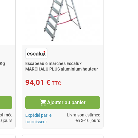
 Kg
Escabeau 6 marches Escalux
MARCHALU PLUS aluminium hauteur
3,21m
94,01 €
TTC
shopping_cart
Ajouter au panier
estimée
Livraison estimée
Expédié par le
0 jours
en 3-10 jours
fournisseur