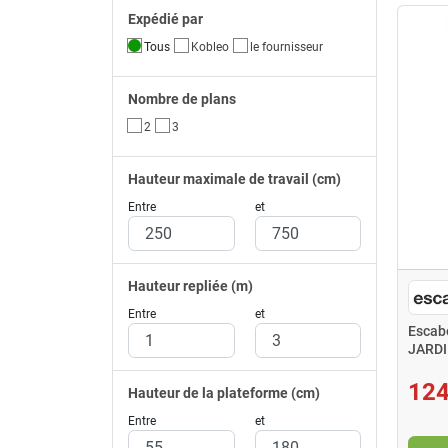
Expédié par
Tous
Kobleo
le fournisseur
Nombre de plans
2
3
Hauteur maximale de travail (cm)
Entre
et
Hauteur repliée (m)
Entre
et
Escab
JARDI
accès
124
Hauteur de la plateforme (cm)
Entre
et