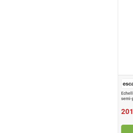
Echel
semi-p
201