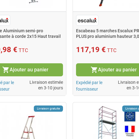
le Aluminium semi-pro
Escabeau 5 marches Escalux 
sante à corde 2x15 Haut travail
PLUS pro aluminium hauteur 3,
,98 €
117,19 €
TTC
TTC
shopping_cart
shopping_cart
Ajouter au panier
Ajouter au panier
Livraison estimée
Livraison 
é par le
Expédié par le
en 3-10 jours
en 3-1
sseur
fournisseur
Livraison gratuite
Livraison 