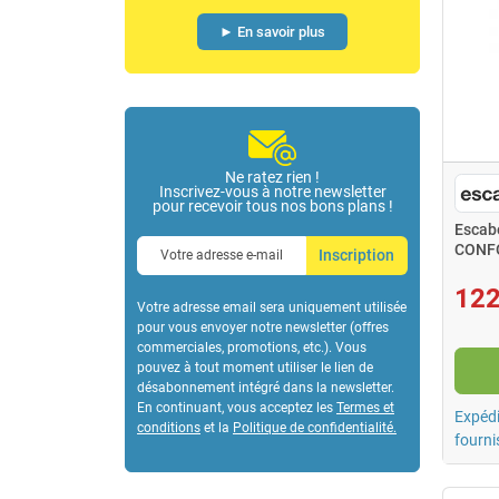
► En savoir plus
Ne ratez rien !
Inscrivez-vous à notre newsletter
pour recevoir tous nos bons plans !
Escab
CONFO
Inscription
alumi
122
Votre adresse email sera uniquement utilisée
pour vous envoyer notre newsletter (offres
commerciales, promotions, etc.). Vous
pouvez à tout moment utiliser le lien de
désabonnement intégré dans la newsletter.
En continuant, vous acceptez les
Termes et
Expédi
conditions
et la
Politique de confidentialité
.
fourni