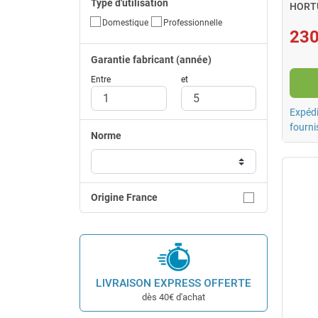
Type d'utilisation
HORTU
accès
Domestique
Professionnelle
230
Garantie fabricant (année)
Entre
et
Expédi
fourni
Norme
Origine France
LIVRAISON EXPRESS OFFERTE
dès 40€ d'achat