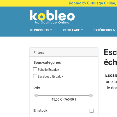
Kobleo
by
Outillage Online
,
PRODUITS
OUTILLAGE
EXTÉRIEURS & 
Esc
Filtres
éch
Sous-catégories
Echelle Escalux
Escal
Escabeau Escalux
une l
le do
Prix
45,00 € - 765,00 €
En stock