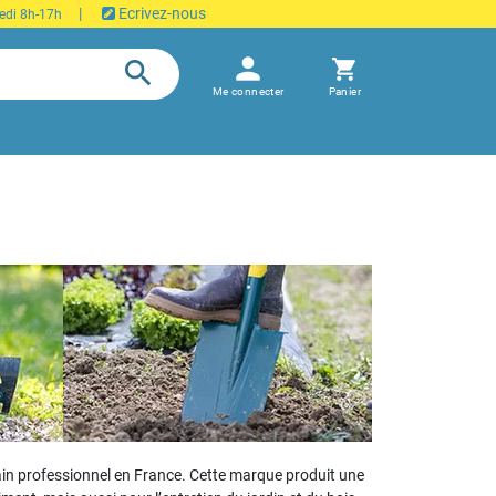
|
Ecrivez-nous
edi 8h-17h
person
search
shopping_cart
Me connecter
Panier
ain professionnel en France. Cette marque produit une