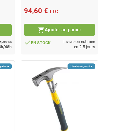
94,60 €
TTC
shopping_cart
Ajouter au panier
done
xpress
Livraison estimée
EN STOCK
4h/48h
en 2-5 jours
gratuite
Livraison gratuite