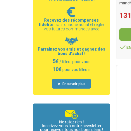
manc
131
Recevez des récompenses
fidélité
pour chaque achat et régler
vos futures commandes avec
done
E
Parrainez vos amis et gagnez des
bons d'achat !
5€
/ filleul pour vous
10€
pour vos filleuls
► En savoir plus
Ne ratez rien !
Inscrivez-vous à notre newsletter
pour recevoir tous nos bons plans !