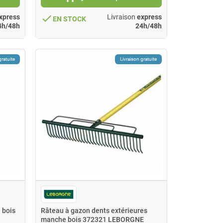
done
xpress
Livraison
express
EN STOCK
4h/48h
24h/48h
gratuite
Livraison gratuite
 bois
Râteau à gazon dents extérieures
manche bois 372321 LEBORGNE