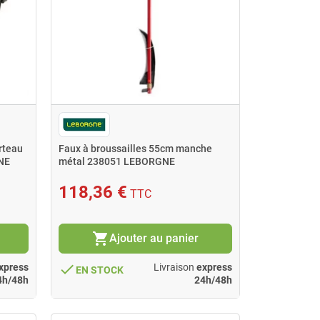
rteau
Faux à broussailles 55cm manche
NE
métal 238051 LEBORGNE
118,36 €
TTC
shopping_cart
Ajouter au panier
done
xpress
Livraison
express
EN STOCK
4h/48h
24h/48h