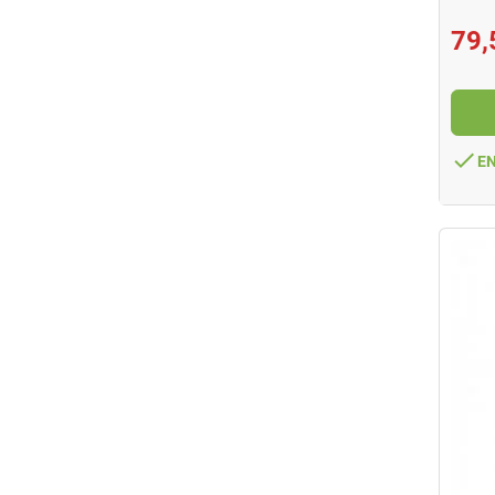
79,
done
E