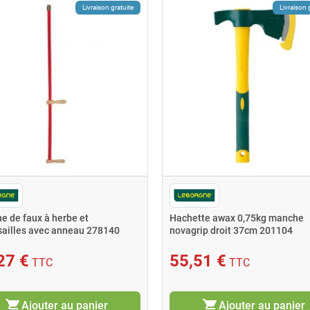
Livraison gratuite
Livraison 
e de faux à herbe et
Hachette awax 0,75kg manche
sailles avec anneau 278140
novagrip droit 37cm 201104
RGNE
LEBORGNE
27 €
55,51 €
TTC
TTC
shopping_cart
shopping_cart
Ajouter au panier
Ajouter au panier