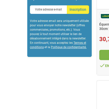
Inscription
Votre adresse email sera uniquement utilisée
Équer
pour vous envoyer notre newsletter (offres
30cm
commerciales, promotions, etc.). Vous
pouvez à tout moment utiliser le lien de
30,
désabonnement intégré dans la newsletter.
En continuant, vous acceptez les
Termes et
conditions
et la
Politique de confidentialité
.
done
E