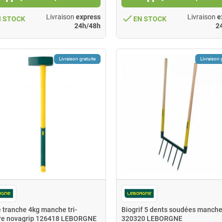
done
Livraison
express
Livraison
e
N STOCK
EN STOCK
24h/48h
2
Livraison gratuite
Livraison 
 tranche 4kg manche tri-
Biogrif 5 dents soudées manche
re novagrip 126418 LEBORGNE
320320 LEBORGNE