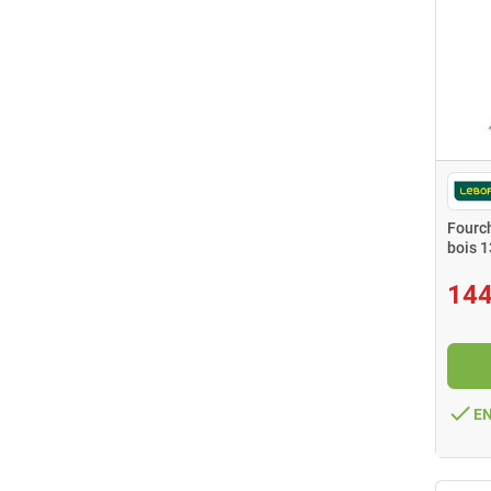
Fourch
bois 
144
done
E