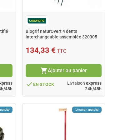
tifié
Biogrif naturOvert 4 dents
interchangeable assemblée 320305
LEBORGNE
134,33 €
TTC
shopping_cart
Ajouter au panier
done
xpress
Livraison
express
EN STOCK
4h/48h
24h/48h
gratuite
Livraison gratuite