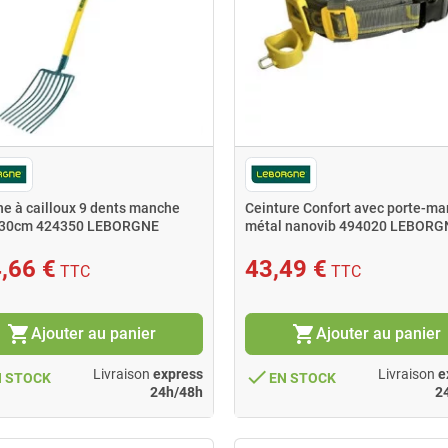
e à cailloux 9 dents manche
Ceinture Confort avec porte-ma
130cm 424350 LEBORGNE
métal nanovib 494020 LEBORG
,66 €
43,49 €
TTC
TTC
shopping_cart
shopping_cart
Ajouter au panier
Ajouter au panier
done
Livraison
express
Livraison
e
N STOCK
EN STOCK
24h/48h
2