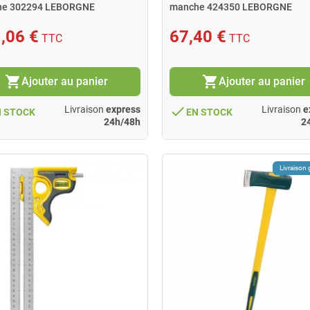
he 302294 LEBORGNE
manche 424350 LEBORGNE
,06 €
67,40 €
TTC
TTC
shopping_cart
shopping_cart
Ajouter au panier
Ajouter au panier
done
Livraison
express
Livraison
e
N STOCK
EN STOCK
24h/48h
2
Livraison 