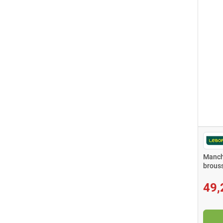
Manch
brous
LEBO
49,