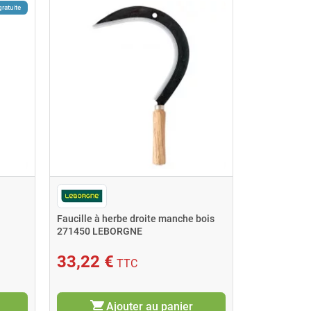
gratuite
Faucille à herbe droite manche bois
271450 LEBORGNE
33,22 €
TTC
shopping_cart
Ajouter au panier