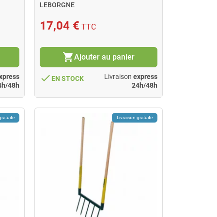
LEBORGNE
17,04 €
TTC
shopping_cart
Ajouter au panier
done
xpress
Livraison
express
EN STOCK
4h/48h
24h/48h
gratuite
Livraison gratuite