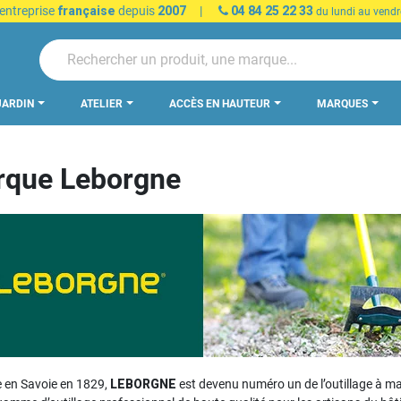
 entreprise
française
depuis
2007
|
04 84 25 22 33
du lundi au vendr
JARDIN
ATELIER
ACCÈS EN HAUTEUR
MARQUES
que Leborgne
 en Savoie en 1829,
LEBORGNE
est devenu numéro un de l’outillage à m