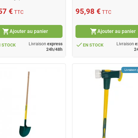
57 €
95,98 €
TTC
TTC
shopping_cart
shopping_cart
Ajouter au panier
Ajouter au panier
done
Livraison
express
Livraison
e
N STOCK
EN STOCK
24h/48h
2
Livraison 