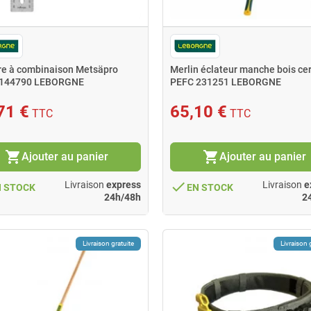
re à combinaison Metsäpro
Merlin éclateur manche bois cer
 144790 LEBORGNE
PEFC 231251 LEBORGNE
71 €
65,10 €
TTC
TTC
shopping_cart
shopping_cart
Ajouter au panier
Ajouter au panier
done
Livraison
express
Livraison
e
N STOCK
EN STOCK
24h/48h
2
Livraison gratuite
Livraison 