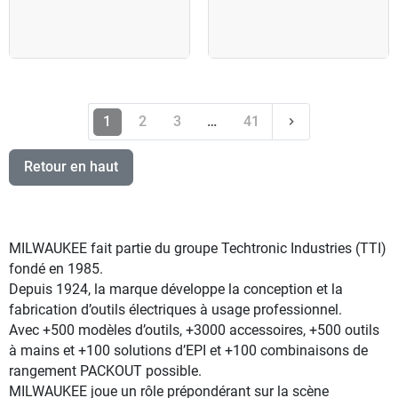
Suivant
1
2
3
…
41
keyboard_arrow_right
Retour en haut
MILWAUKEE fait partie du groupe Techtronic Industries (TTI)
fondé en 1985.
Depuis 1924, la marque développe la conception et la
fabrication d’outils électriques à usage professionnel.
Avec +500 modèles d’outils, +3000 accessoires, +500 outils
à mains et +100 solutions d’EPI et +100 combinaisons de
rangement PACKOUT possible.
MILWAUKEE joue un rôle prépondérant sur la scène