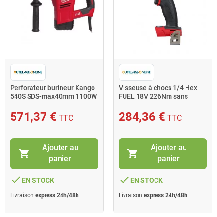
Perforateur burineur Kango
Visseuse à chocs 1/4 Hex
540S SDS-max40mm 1100W
FUEL 18V 226Nm sans
7,5J Milwaukee
batterie ni chargeur- M1
Milwaukee
571,37 €
284,36 €
TTC
TTC
Ajouter au
Ajouter au
shopping_cart
shopping_cart
panier
panier
done
done
EN STOCK
EN STOCK
Livraison
express 24h/48h
Livraison
express 24h/48h