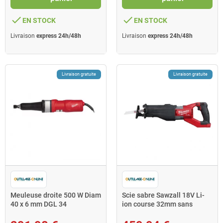
done
done
EN STOCK
EN STOCK
Livraison
express 24h/48h
Livraison
express 24h/48h
Livraison gratuite
Livraison gratuite
Meuleuse droite 500 W Diam
Scie sabre Sawzall 18V Li-
40 x 6 mm DGL 34
ion course 32mm sans
Milwaukee
batterie ni chargeur M1
Milwaukee