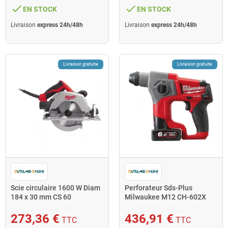
done
done
EN STOCK
EN STOCK
Livraison
express 24h/48h
Livraison
express 24h/48h
Livraison gratuite
Livraison gratuite
Scie circulaire 1600 W Diam
Perforateur Sds-Plus
184 x 30 mm CS 60
Milwaukee M12 CH-602X
Milwaukee
12V 2x6Ah 1,1J avec Hd Box
273,36 €
436,91 €
TTC
TTC