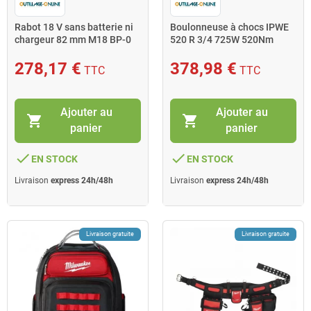
Rabot 18 V sans batterie ni
Boulonneuse à chocs IPWE
chargeur 82 mm M18 BP-0
520 R 3/4 725W 520Nm
Milwaukee
Milwaukee
278,17 €
378,98 €
TTC
TTC
Ajouter au
Ajouter au
shopping_cart
shopping_cart
panier
panier
done
done
EN STOCK
EN STOCK
Livraison
express 24h/48h
Livraison
express 24h/48h
Livraison gratuite
Livraison gratuite