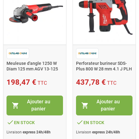
Meuleuse d'angle 1250 W
Perforateur burineur SDS-
Diam 125 mm AGV 13-125
Plus 800 W 28 mm 4.1 J PLH
XE
28 E
198,47 €
437,78 €
TTC
TTC
Ajouter au
Ajouter au
shopping_cart
shopping_cart
panier
panier
done
done
EN STOCK
EN STOCK
Livraison
express 24h/48h
Livraison
express 24h/48h