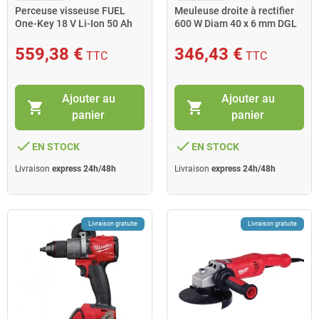
Perceuse visseuse FUEL
Meuleuse droite à rectifier
One-Key 18 V Li-Ion 50 Ah
600 W Diam 40 x 6 mm DGL
135 Nm M18 ONEDD2-502
30 E
Milwaukee
559,38 €
346,43 €
TTC
TTC
Ajouter au
Ajouter au
shopping_cart
shopping_cart
panier
panier
done
done
EN STOCK
EN STOCK
Livraison
express 24h/48h
Livraison
express 24h/48h
Livraison gratuite
Livraison gratuite