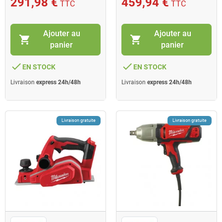
291,98 €
459,94 €
TTC
TTC
Ajouter au
Ajouter au
shopping_cart
shopping_cart
panier
panier
done
done
EN STOCK
EN STOCK
Livraison
express 24h/48h
Livraison
express 24h/48h
Livraison gratuite
Livraison gratuite