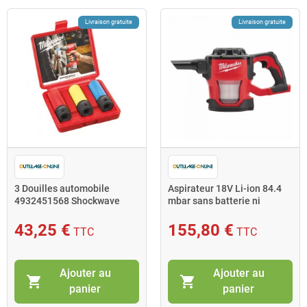
Livraison gratuite
Livraison gratuite
3 Douilles automobile
Aspirateur 18V Li-ion 84.4
4932451568 Shockwave
mbar sans batterie ni
Impact Duty Milwaukee
chargeur M18 CV-0
Milwaukee
43,25 €
155,80 €
TTC
TTC
Ajouter au
Ajouter au
shopping_cart
shopping_cart
panier
panier