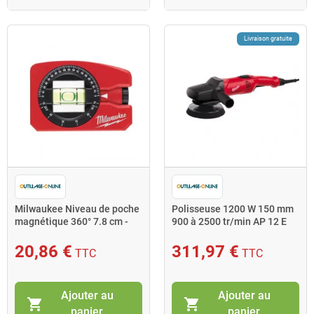
Livraison gratuite
Milwaukee Niveau de poche
Polisseuse 1200 W 150 mm
magnétique 360° 7.8 cm -
900 à 2500 tr/min AP 12 E
4932459597
20,86 €
311,97 €
TTC
TTC
Ajouter au
Ajouter au
shopping_cart
shopping_cart
panier
panier