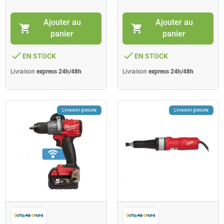
Ajouter au
Ajouter au
shopping_cart
shopping_cart
panier
panier
done
done
EN STOCK
EN STOCK
Livraison
express 24h/48h
Livraison
express 24h/48h
Livraison gratuite
Livraison gratuite