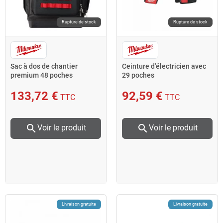
Rupture de stock
Rupture de stock
Sac à dos de chantier
Ceinture d'électricien avec
premium 48 poches
29 poches
133,72 €
92,59 €
TTC
TTC
search
search
Voir le produit
Voir le produit
Livraison gratuite
Livraison gratuite