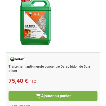
Traitement anti-mérule concentré Dalep bidon de 5L à
diluer
75,40 €
TTC
shopping_cart
Ajouter au panier