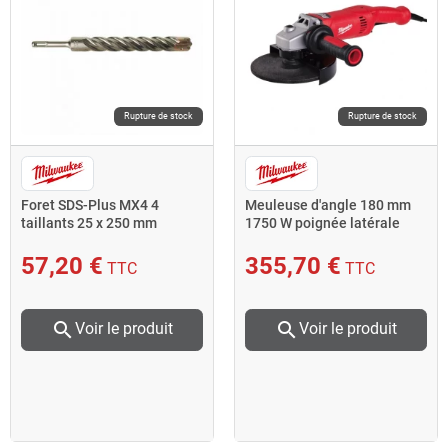
Rupture de stock
Rupture de stock
Foret SDS-Plus MX4 4
Meuleuse d'angle 180 mm
taillants 25 x 250 mm
1750 W poignée latérale
AVS AGV 17-180 XC DMS
57,20 €
355,70 €
TTC
TTC
search
search
Voir le produit
Voir le produit