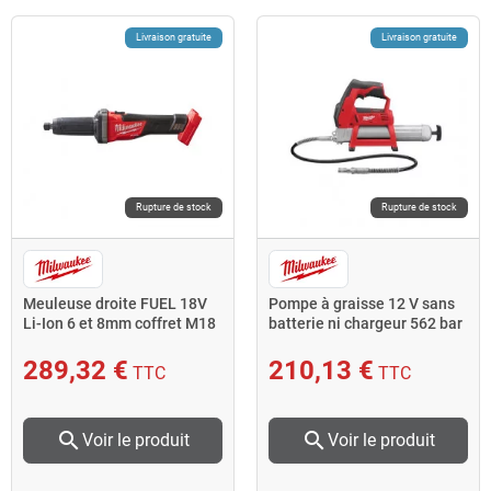
Livraison gratuite
Livraison gratuite
Rupture de stock
Rupture de stock
Meuleuse droite FUEL 18V
Pompe à graisse 12 V sans
Li-Ion 6 et 8mm coffret M18
batterie ni chargeur 562 bar
FDG-0X
M12 GG-0 Milwaukee
289,32 €
210,13 €
TTC
TTC
search
search
Voir le produit
Voir le produit