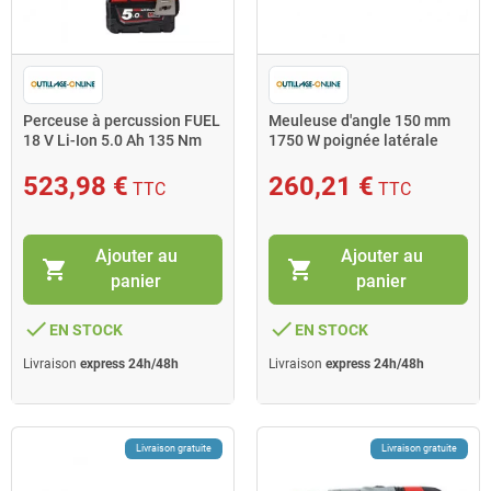
Perceuse à percussion FUEL
Meuleuse d'angle 150 mm
18 V Li-Ion 5.0 Ah 135 Nm
1750 W poignée latérale
M18 FPD2-502X
AVS AGV 17-150 XC DMS
523,98 €
260,21 €
TTC
TTC
Ajouter au
Ajouter au
shopping_cart
shopping_cart
panier
panier
done
done
EN STOCK
EN STOCK
Livraison
express 24h/48h
Livraison
express 24h/48h
Livraison gratuite
Livraison gratuite