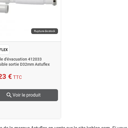
Rupture de stock
le d'évacuation 412033
sible sortie D32mm Astuflex
23 €
TTC
search
Voir le produit