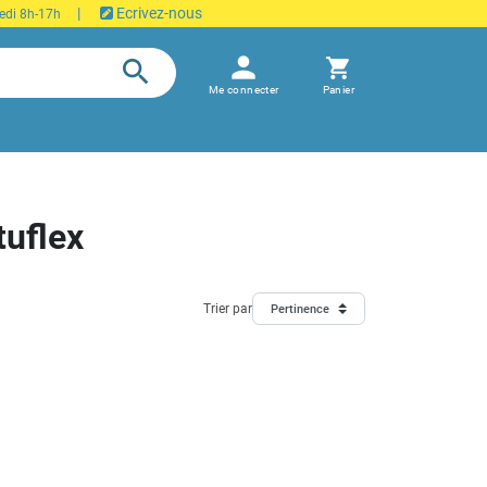
|
Ecrivez-nous
edi 8h-17h
person
search
shopping_cart
Me connecter
Panier
tuflex
Trier par
Pertinence