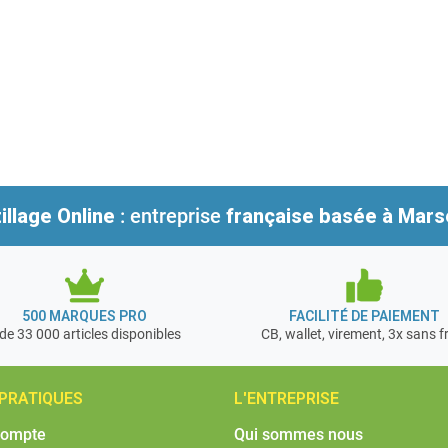
illage Online
: entreprise
française
basée à Marse
500 MARQUES PRO
FACILITÉ DE PAIEMENT
de 33 000 articles disponibles
CB, wallet, virement, 3x sans f
 PRATIQUES
L'ENTREPRISE
compte
Qui sommes nous