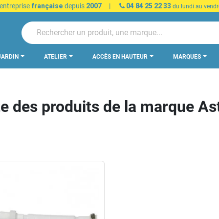
 entreprise
française
depuis
2007
|
04 84 25 22 33
du lundi au vendr
JARDIN
ATELIER
ACCÈS EN HAUTEUR
MARQUES
te des produits de la marque As