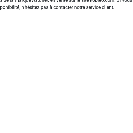
s de la marque Astuflex en vente sur le site kobleo.com. Si vous
ponibilité, n'hésitez pas à contacter notre service client.