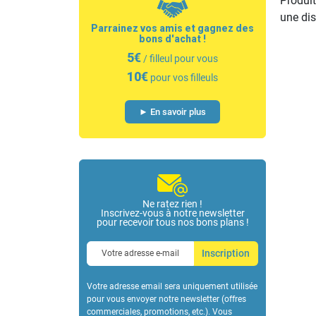
Produit
une dis
Parrainez vos amis et gagnez des
bons d'achat !
5€
/ filleul pour vous
10€
pour vos filleuls
► En savoir plus
Ne ratez rien !
Inscrivez-vous à notre newsletter
pour recevoir tous nos bons plans !
Inscription
Votre adresse email sera uniquement utilisée
pour vous envoyer notre newsletter (offres
commerciales, promotions, etc.). Vous