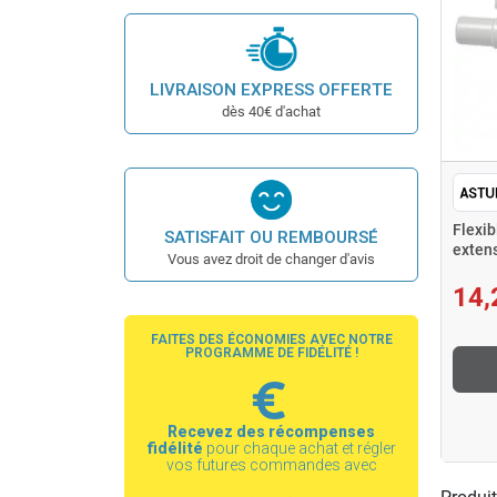
LIVRAISON EXPRESS OFFERTE
dès 40€ d'achat
Flexib
SATISFAIT OU REMBOURSÉ
exten
Vous avez droit de changer d'avis
14,
FAITES DES ÉCONOMIES AVEC NOTRE
PROGRAMME DE FIDÉLITÉ !
Recevez des récompenses
fidélité
pour chaque achat et régler
vos futures commandes avec