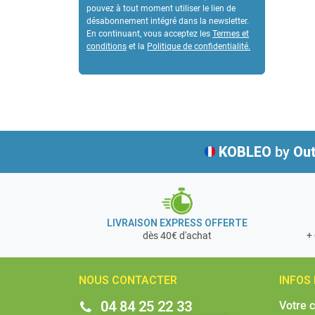
pouvez à tout moment utiliser le lien de
désabonnement intégré dans la newsletter.
En continuant, vous acceptez les
Termes et
conditions
et la
Politique de confidentialité
.
KOBLEO
by
Out
LIVRAISON EXPRESS OFFERTE
+ 
dès 40€ d'achat
NOUS CONTACTER
INFOS
04 84 25 22 33
Votre 