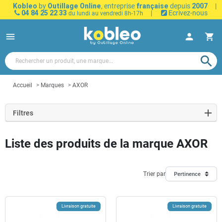
Kobleo
by
Outillage Online
, entreprise
française
depuis
2007
|
04 84 25 22 33
|
Ecrivez-nous
du lundi au vendredi 8h-17h
menu
person
shopping_cart
search
Accueil
Marques
AXOR
Filtres
Liste des produits de la marque AXOR
Trier par
Pertinence
Livraison gratuite
Livraison gratuite