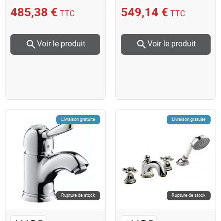
chromé AXOR
485,38 €
549,14 €
TTC
TTC
search
search
Voir le produit
Voir le produit
Livraison gratuite
Livraison gratuite
Rupture de stock
Rupture de stock