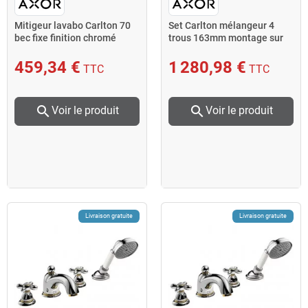
Mitigeur lavabo Carlton 70
Set Carlton mélangeur 4
bec fixe finition chromé
trous 163mm montage sur
AXOR
bord baignoire chromé
AXOR
459,34 €
1 280,98 €
TTC
TTC
search
search
Voir le produit
Voir le produit
Livraison gratuite
Livraison gratuite