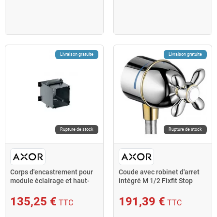
Livraison gratuite
Livraison gratuite
Rupture de stock
Rupture de stock
Corps d'encastrement pour
Coude avec robinet d'arret
module éclairage et haut-
intégré M 1/2 Fixfit Stop
parleur
poignée croisill
135,25 €
191,39 €
TTC
TTC