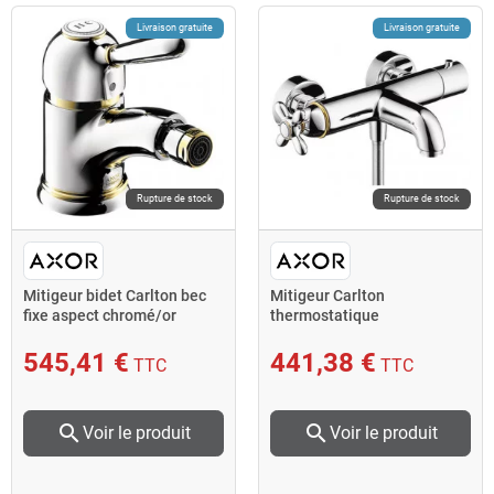
Livraison gratuite
Livraison gratuite
Rupture de stock
Rupture de stock
Mitigeur bidet Carlton bec
Mitigeur Carlton
fixe aspect chromé/or
thermostatique
bain/douche 1/2 chromé
AXOR
545,41 €
441,38 €
TTC
TTC
search
search
Voir le produit
Voir le produit