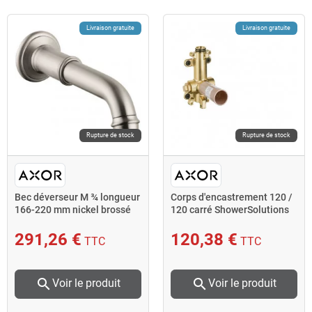
Livraison gratuite
Livraison gratuite
Rupture de stock
Rupture de stock
Bec déverseur M ¾ longueur
Corps d'encastrement 120 /
166-220 mm nickel brossé
120 carré ShowerSolutions
AXOR
291,26 €
120,38 €
TTC
TTC
search
search
Voir le produit
Voir le produit