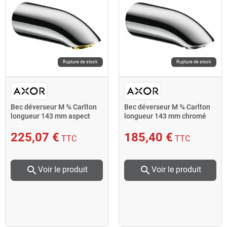
Rupture de stock
Rupture de stock
Bec déverseur M ¾ Carlton
Bec déverseur M ¾ Carlton
longueur 143 mm aspect
longueur 143 mm chromé
chromé/or
AXOR
225,07 €
185,40 €
TTC
TTC
search
search
Voir le produit
Voir le produit