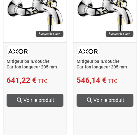
Rupture de stock
Rupture de stock
Mitigeur bain/douche
Mitigeur bain/douche
Carlton longueur 205 mm
Carlton longueur 205 mm
aspect chromé/or
chromé AXOR
641,22 €
546,14 €
TTC
TTC
search
search
Voir le produit
Voir le produit