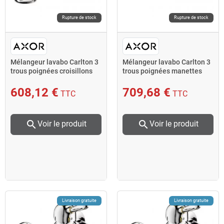
Rupture de stock
Rupture de stock
Mélangeur lavabo Carlton 3
Mélangeur lavabo Carlton 3
trous poignées croisillons
trous poignées manettes
chromé AXOR
aspect chromé/or
608,12 €
709,68 €
TTC
TTC
search
search
Voir le produit
Voir le produit
Livraison gratuite
Livraison gratuite