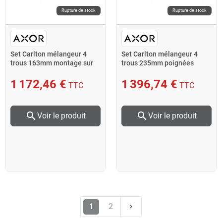
Rupture de stock
Rupture de stock
Set Carlton mélangeur 4
Set Carlton mélangeur 4
trous 163mm montage sur
trous 235mm poignées
bord baignoire poignée
croisillons chromé AXOR
1 172,46 €
1 396,74 €
TTC
TTC
search
search
Voir le produit
Voir le produit
Suivant
1
2
keyboard_arrow_right