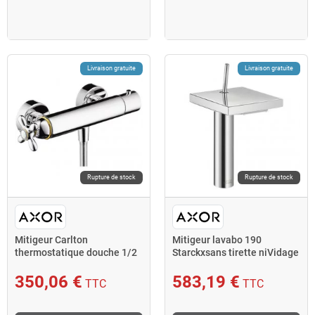
Livraison gratuite
Livraison gratuite
Rupture de stock
Rupture de stock
Mitigeur Carlton
Mitigeur lavabo 190
thermostatique douche 1/2
Starckxsans tirette niVidage
chromé AXOR
bonde écoulement libr
350,06 €
583,19 €
TTC
TTC