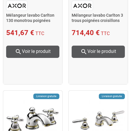
Mélangeur lavabo Carlton
Mélangeur lavabo Carlton 3
130 monotrou poignées
trous poignées croisillons
croisillons aspect chro
aspect chromé/or
541,67 €
714,40 €
TTC
TTC
search
search
Voir le produit
Voir le produit
Livraison gratuite
Livraison gratuite