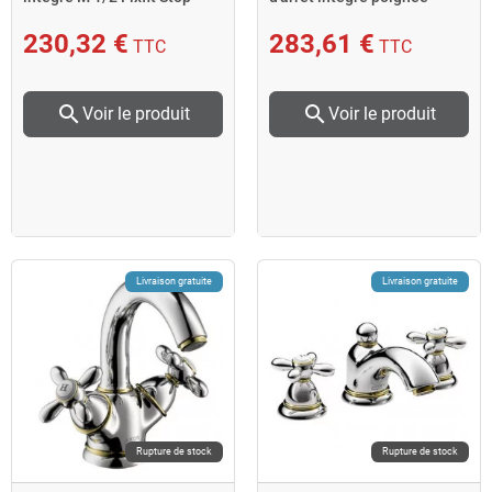
poignée croisillon ch
manette nickel br
230,32 €
283,61 €
TTC
TTC
search
search
Voir le produit
Voir le produit
Livraison gratuite
Livraison gratuite
Rupture de stock
Rupture de stock