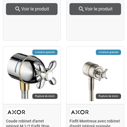
search
search
Voir le produit
Voir le produit
Livraison gratuite
Livraison gratuite
Rupture de stock
Rupture de stock
Coude robinet d'arret
Fixfit Montreux avec robinet
intégré M 1/2 Fixfit Stop
d'arrêt intégré poignée