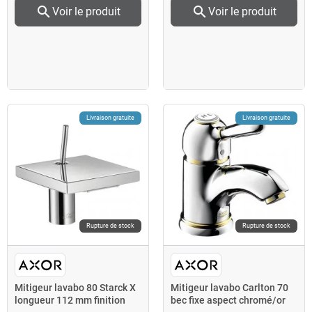
search
search
Voir le produit
Voir le produit
Livraison gratuite
Livraison gratuite
Rupture de stock
Rupture de stock
Mitigeur lavabo 80 Starck X
Mitigeur lavabo Carlton 70
longueur 112 mm finition
bec fixe aspect chromé/or