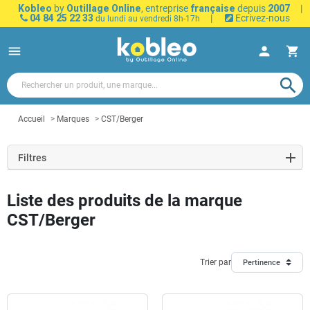
Kobleo
by
Outillage Online
, entreprise
française
depuis
2007
|
04 84 25 22 33
|
Ecrivez-nous
du lundi au vendredi 8h-17h
menu
person
shopping_cart
search
Accueil
Marques
CST/Berger
Filtres
Liste des produits de la marque
CST/Berger
Trier par
Pertinence