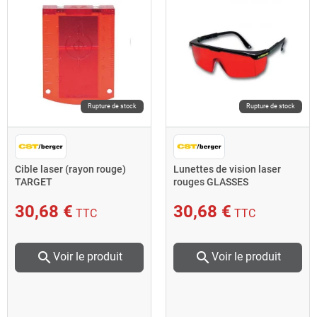
Rupture de stock
Rupture de stock
Cible laser (rayon rouge)
Lunettes de vision laser
TARGET
rouges GLASSES
30,68 €
30,68 €
TTC
TTC
search
search
Voir le produit
Voir le produit