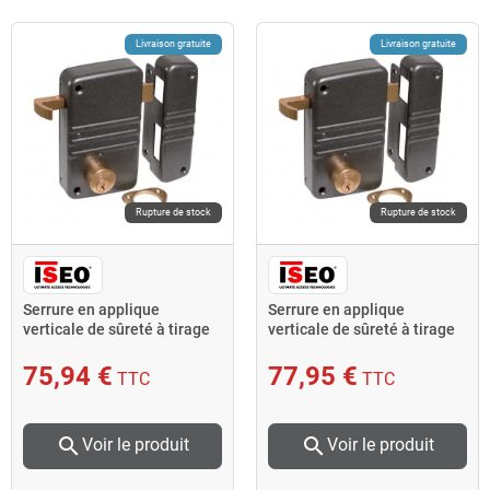
Livraison gratuite
Livraison gratuite
Rupture de stock
Rupture de stock
Serrure en applique
Serrure en applique
verticale de sûreté à tirage
verticale de sûreté à tirage
City 5G Axe 45 mm dro
City 5G Axe 45 mm gau
75,94 €
77,95 €
TTC
TTC
search
search
Voir le produit
Voir le produit