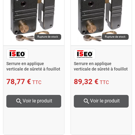
Rupture de stock
Rupture de stock
Serrure en applique
Serrure en applique
verticale de sûreté à fouillot
verticale de sûreté à fouillot
City 5G Axe 45 mm d
City 5G Axe 45 mm g
78,77 €
89,32 €
TTC
TTC
search
search
Voir le produit
Voir le produit