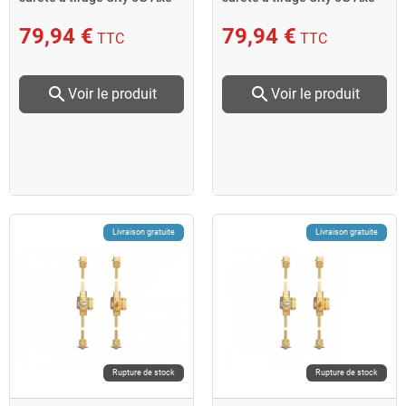
70 mm droite
70 mm gauche
79,94 €
79,94 €
TTC
TTC
search
search
Voir le produit
Voir le produit
Livraison gratuite
Livraison gratuite
Rupture de stock
Rupture de stock