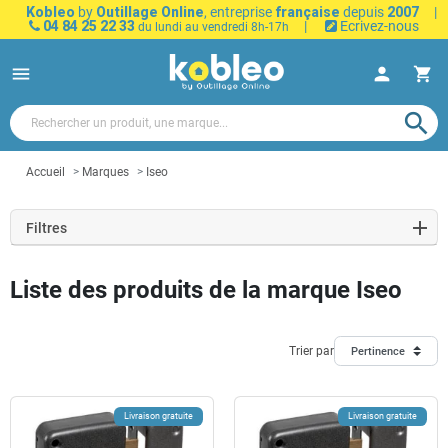
Kobleo
by
Outillage Online
, entreprise
française
depuis
2007
|
04 84 25 22 33
|
Ecrivez-nous
du lundi au vendredi 8h-17h
menu
person
shopping_cart
search
Accueil
Marques
Iseo
Filtres
Liste des produits de la marque Iseo
Trier par
Pertinence
Livraison gratuite
Livraison gratuite