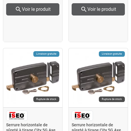
search
search
Voir le produit
Voir le produit
Livraison gratuite
Livraison gratuite
Rupture de stock
Rupture de stock
Serrure horizontale de
Serrure horizontale de
sûreté à tirage City 5G Axe
sûreté à tirage City 5G Axe