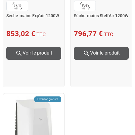
Sèche-mains Exp'air 1200W
Sèche-mains Stell'Air 1200W
853,02 €
796,77 €
TTC
TTC
search
search
Voir le produit
Voir le produit
Livraison gratuite