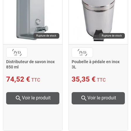
Rupture de stock
Rupture de stock
Distributeur de savon inox
Poubelle à pédale en inox
850 ml
3L
74,52 €
35,35 €
TTC
TTC
search
search
Voir le produit
Voir le produit