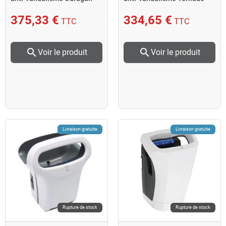
2450W
2600W
375,33 €
334,65 €
TTC
TTC
search
search
Voir le produit
Voir le produit
Livraison gratuite
Livraison gratuite
Rupture de stock
Rupture de stock