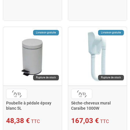
Livraison gratuite
Livraison gratuite
Rupture de stock
Rupture de stock
Poubelle à pédale époxy
Sèche-cheveux mural
blanc 5L
Caraïbe 1000W
48,38 €
167,03 €
TTC
TTC