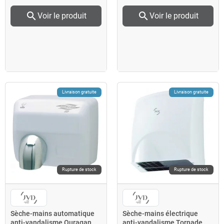
search
search
Voir le produit
Voir le produit
Livraison gratuite
Livraison gratuite
Rupture de stock
Rupture de stock
Sèche-mains automatique
Sèche-mains électrique
anti-vandalisme Ouragan
anti-vandalisme Tornade