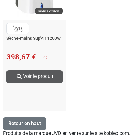
Rupture de stock
Sèche-mains Sup'Air 1200W
398,67 €
TTC
search
Voir le produit
Retour en haut
Produits de la marque JVD en vente sur le site kobleo.com.