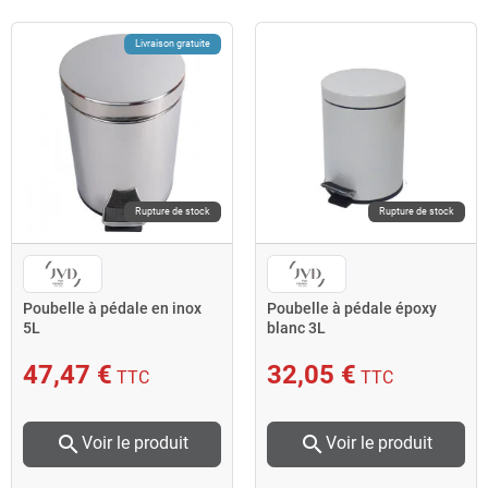
Livraison gratuite
Rupture de stock
Rupture de stock
Poubelle à pédale en inox
Poubelle à pédale époxy
5L
blanc 3L
47,47 €
32,05 €
TTC
TTC
search
search
Voir le produit
Voir le produit