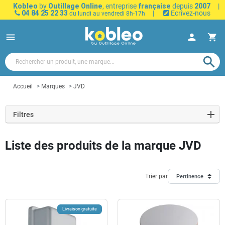
Kobleo
by
Outillage Online
, entreprise
française
depuis
2007
|
04 84 25 22 33
|
Ecrivez-nous
du lundi au vendredi 8h-17h
menu
person
shopping_cart
search
Accueil
Marques
JVD
Filtres
Liste des produits de la marque JVD
Trier par
Pertinence
Livraison gratuite