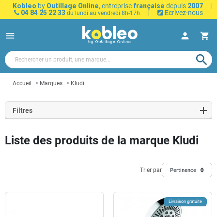
Kobleo
by
Outillage Online
, entreprise
française
depuis
2007
|
04 84 25 22 33
|
Ecrivez-nous
du lundi au vendredi 8h-17h
menu
person
shopping_cart
search
Accueil
Marques
Kludi
Filtres
Liste des produits de la marque Kludi
Trier par
Pertinence
Livraison gratuite