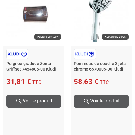
Rupture de stock
Rupture de stock
Poignée graduée Zenta
Pommeau de douche 3 jets
Griffset 7454805-00 Kludi
chrome 6570005-00 Kludi
31,81 €
58,63 €
TTC
TTC
search
search
Voir le produit
Voir le produit