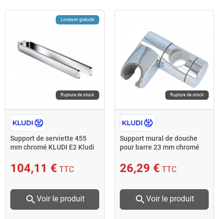
Livraison gratuite
Rupture de stock
Rupture de stock
Support de serviette 455
Support mural de douche
mm chromé KLUDI E2 Kludi
pour barre 23 mm chromé
6253505-00 Kludi
104,11 €
26,29 €
TTC
TTC
search
search
Voir le produit
Voir le produit