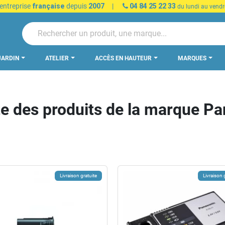
 entreprise
française
depuis
2007
|
04 84 25 22 33
du lundi au vendr
JARDIN
ATELIER
ACCÈS EN HAUTEUR
MARQUES
te des produits de la marque P
Livraison gratuite
Livraison 