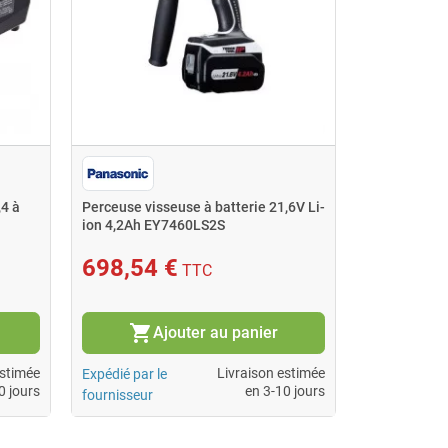
4 à
Perceuse visseuse à batterie 21,6V Li-
ion 4,2Ah EY7460LS2S
698,54 €
TTC
shopping_cart
Ajouter au panier
estimée
Livraison estimée
Expédié par le
0 jours
en 3-10 jours
fournisseur