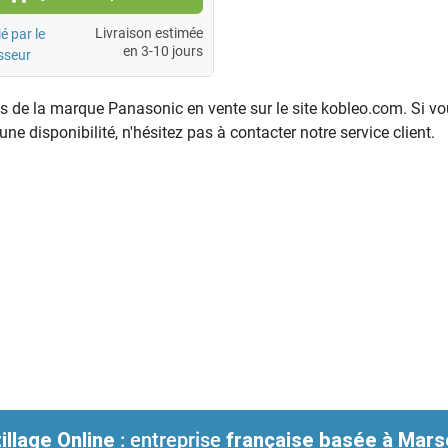
Livraison estimée
é par le
en 3-10 jours
sseur
s de la marque Panasonic en vente sur le site kobleo.com. Si v
, une disponibilité, n'hésitez pas à contacter notre service client.
illage Online
: entreprise
française
basée à Marse