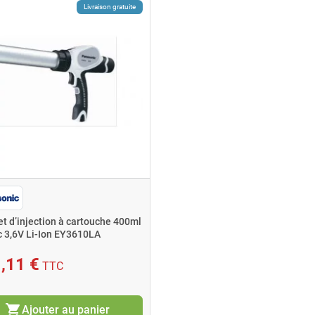
Livraison gratuite
et d’injection à cartouche 400ml
c 3,6V Li-Ion EY3610LA
,11 €
TTC
shopping_cart
Ajouter au panier