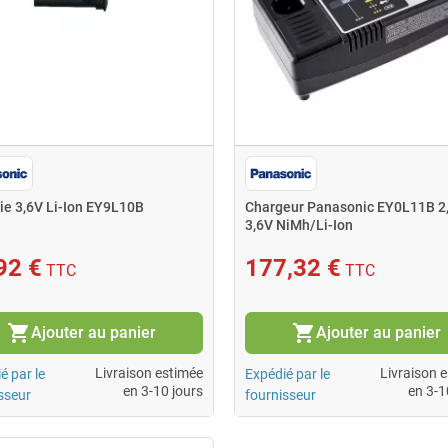
ie 3,6V Li-Ion EY9L10B
Chargeur Panasonic EY0L11B 2,
3,6V NiMh/Li-Ion
92 €
177,32 €
TTC
TTC
shopping_cart
shopping_cart
Ajouter au panier
Ajouter au panier
Livraison estimée
Livraison 
é par le
Expédié par le
en 3-10 jours
en 3-1
sseur
fournisseur