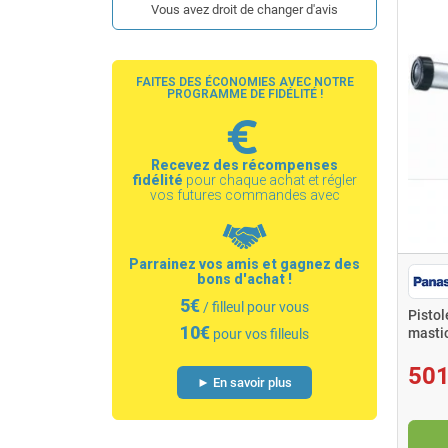
Vous avez droit de changer d'avis
FAITES DES ÉCONOMIES AVEC NOTRE
PROGRAMME DE FIDÉLITÉ !
Recevez des récompenses
fidélité
pour chaque achat et régler
vos futures commandes avec
Parrainez vos amis et gagnez des
bons d'achat !
5€
/ filleul pour vous
Pistol
10€
masti
pour vos filleuls
501
► En savoir plus