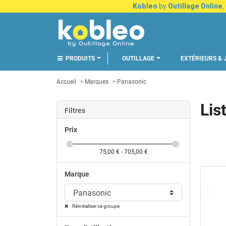
Kobleo
by
Outillage Online
,
PRODUITS
OUTILLAGE
EXTÉRIEURS & 
Accueil
Marques
Panasonic
Lis
Filtres
Prix
75,00 € - 705,00 €
Marque
Panasonic
Réinitialiser ce groupe