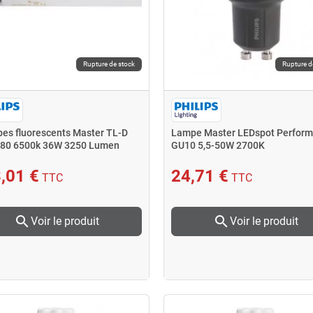
Rupture de stock
Rupture d
bes fluorescents Master TL-D
Lampe Master LEDspot Perfor
 80 6500k 36W 3250 Lumen
GU10 5,5-50W 2700K
,01 €
24,71 €
TTC
TTC
search
search
Voir le produit
Voir le produit