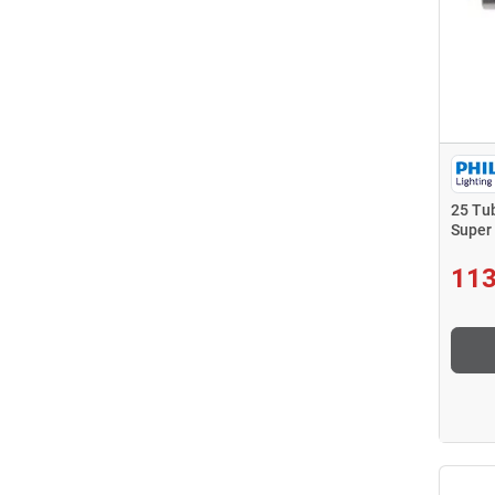
25 Tu
Super
113