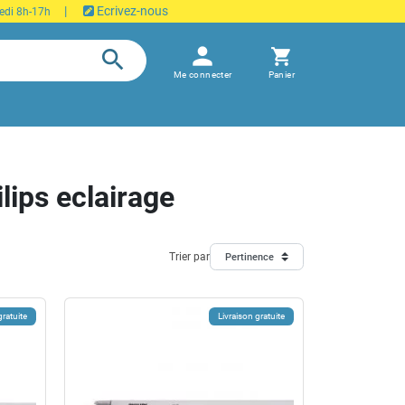
|
Ecrivez-nous
edi 8h-17h
person
search
shopping_cart
Me connecter
Panier
lips eclairage
Trier par
Pertinence
gratuite
Livraison gratuite