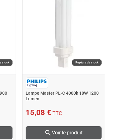
e stock
Rupture de stock
 900
Lampe Master PL-C 4000k 18W 1200
Lumen
15,08 €
TTC
search
Voir le produit