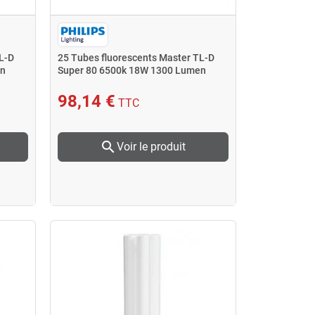
L-D
25 Tubes fluorescents Master TL-D
en
Super 80 6500k 18W 1300 Lumen
98,14 €
TTC
search
Voir le produit