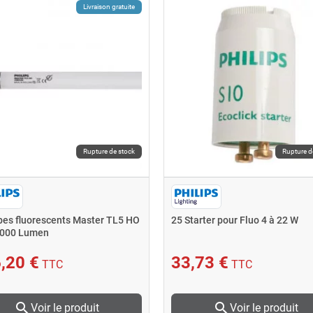
Livraison gratuite
Rupture de stock
Rupture d
bes fluorescents Master TL5 HO
25 Starter pour Fluo 4 à 22 W
000 Lumen
,20 €
33,73 €
TTC
TTC
search
search
Voir le produit
Voir le produit