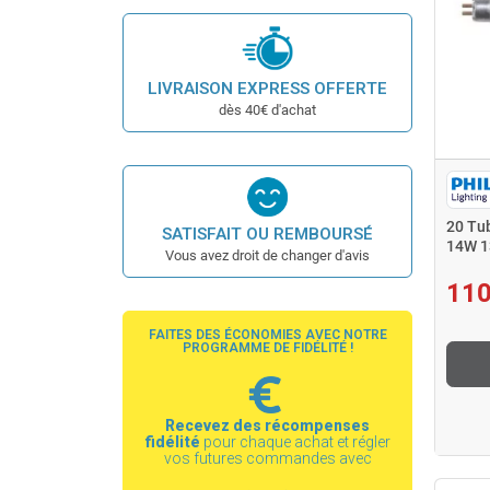
LIVRAISON EXPRESS OFFERTE
dès 40€ d'achat
20 Tu
SATISFAIT OU REMBOURSÉ
14W 1
Vous avez droit de changer d'avis
110
FAITES DES ÉCONOMIES AVEC NOTRE
PROGRAMME DE FIDÉLITÉ !
Recevez des récompenses
fidélité
pour chaque achat et régler
vos futures commandes avec