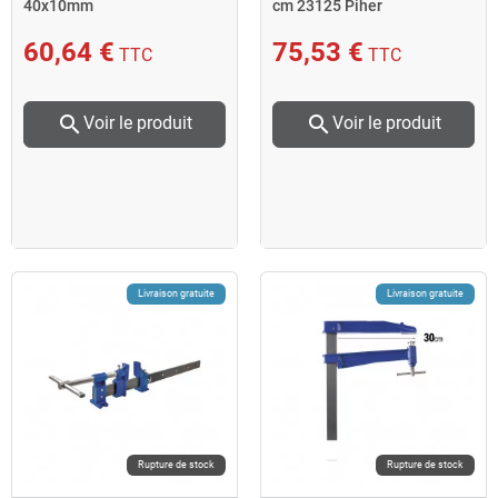
40x10mm
cm 23125 Piher
60,64 €
75,53 €
TTC
TTC
search
search
Voir le produit
Voir le produit
Livraison gratuite
Livraison gratuite
Rupture de stock
Rupture de stock