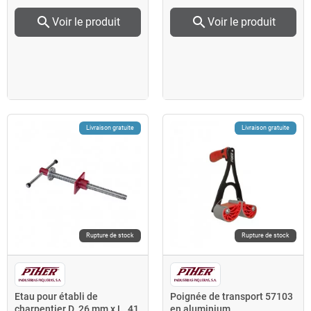
search
search
Voir le produit
Voir le produit
Livraison gratuite
Livraison gratuite
Rupture de stock
Rupture de stock
Etau pour établi de
Poignée de transport 57103
charpentier D. 26 mm x L. 41
en aluminium