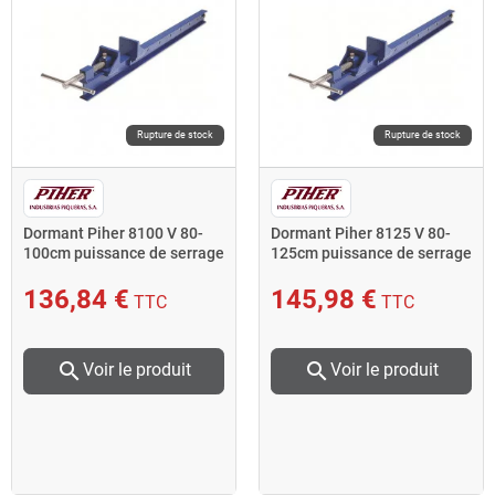
Rupture de stock
Rupture de stock
Dormant Piher 8100 V 80-
Dormant Piher 8125 V 80-
100cm puissance de serrage
125cm puissance de serrage
1500kg bleu
1500kg bleu
136,84 €
145,98 €
TTC
TTC
search
search
Voir le produit
Voir le produit