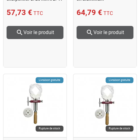
cm 58026 Piher
57,73 €
64,79 €
TTC
TTC
search
search
Voir le produit
Voir le produit
Livraison gratuite
Livraison gratuite
Rupture de stock
Rupture de stock