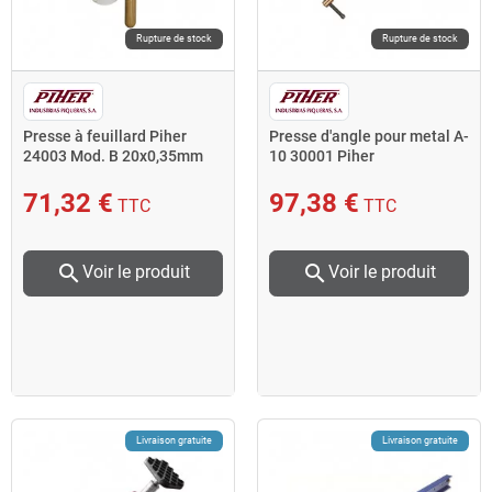
Rupture de stock
Rupture de stock
Presse à feuillard Piher
Presse d'angle pour metal A-
24003 Mod. B 20x0,35mm
10 30001 Piher
L3,1cm rectangle
71,32 €
97,38 €
TTC
TTC
search
search
Voir le produit
Voir le produit
Livraison gratuite
Livraison gratuite