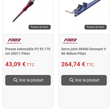
Rupture de stock
Rupture de stock
Presse extensible P2 95 170
Serre joint 08400 Dormant V
cm 30011 Piher
80 400cm Piher
43,09 €
264,74 €
TTC
TTC
search
search
Voir le produit
Voir le produit