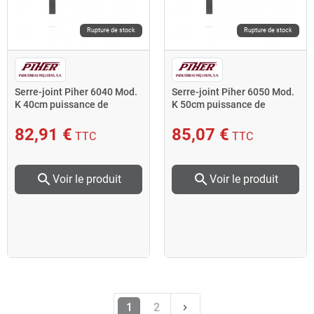
Rupture de stock
Rupture de stock
Serre-joint Piher 6040 Mod.
Serre-joint Piher 6050 Mod.
K 40cm puissance de
K 50cm puissance de
serrage 500kg
serrage 500kg
82,91 €
85,07 €
TTC
TTC
search
search
Voir le produit
Voir le produit
Suivant
1
2
keyboard_arrow_right