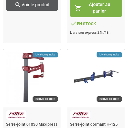
search
Ajouter au
Voir le produit
shopping_cart
panier
done
EN STOCK
Livraison
express 24h/48h
Livraison gratuite
Livraison gratuite
Rupture de stock
Rupture de stock
Serre-joint 61030 Maxipress
Serre-joint dormant H-125