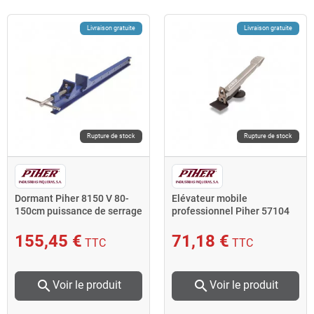
Livraison gratuite
Livraison gratuite
Rupture de stock
Rupture de stock
Dormant Piher 8150 V 80-
Elévateur mobile
150cm puissance de serrage
professionnel Piher 57104
1500kg bleu
en alu 200kg pivotable
155,45 €
71,18 €
TTC
TTC
search
search
Voir le produit
Voir le produit