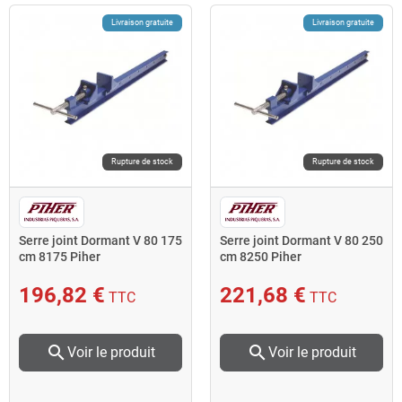
Livraison gratuite
Livraison gratuite
Rupture de stock
Rupture de stock
Serre joint Dormant V 80 175
Serre joint Dormant V 80 250
cm 8175 Piher
cm 8250 Piher
196,82 €
221,68 €
TTC
TTC
search
search
Voir le produit
Voir le produit