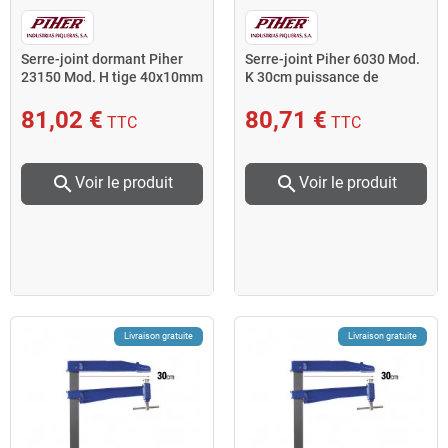
Serre-joint dormant Piher
Serre-joint Piher 6030 Mod.
23150 Mod. H tige 40x10mm
K 30cm puissance de
L150cm saillie 6cm
serrage 500kg
81,02 €
80,71 €
TTC
TTC
search
search
Voir le produit
Voir le produit
Livraison gratuite
Livraison gratuite