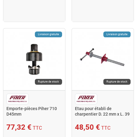
Livraison gratuite
Livraison gratuite
Rupture de stock
Rupture de stock
Emporte-pièces Piher 710
Etau pour établi de
D45mm
charpentier D. 22 mm x L. 39
cm 58022 Piher
77,32 €
48,50 €
TTC
TTC