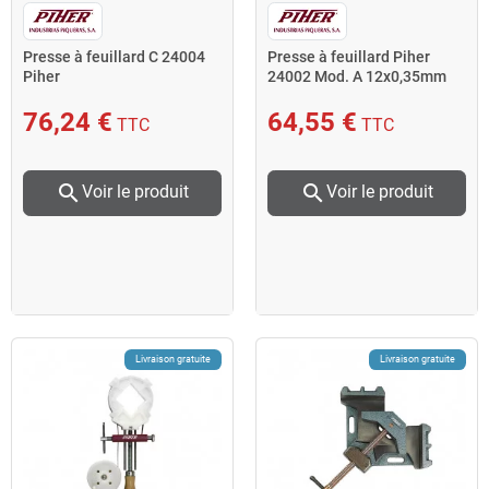
Presse à feuillard C 24004
Presse à feuillard Piher
Piher
24002 Mod. A 12x0,35mm
L2,8cm rectangle
76,24 €
64,55 €
TTC
TTC
search
search
Voir le produit
Voir le produit
Livraison gratuite
Livraison gratuite