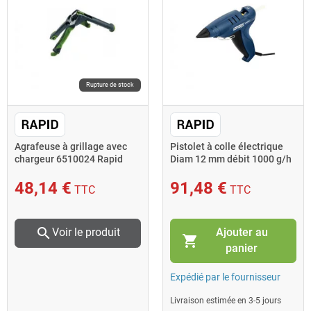
Rupture de stock
Agrafeuse à grillage avec
Pistolet à colle électrique
chargeur 6510024 Rapid
Diam 12 mm débit 1000 g/h
EG310 Rapid
48,14 €
91,48 €
TTC
TTC
search
Ajouter au
Voir le produit
shopping_cart
panier
Expédié par le fournisseur
Livraison estimée en 3-5 jours