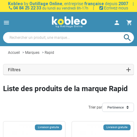
Kobleo
by
Outillage Online
, entreprise
française
depuis
2007
|
04 84 25 22 33
|
Ecrivez-nous
du lundi au vendredi 8h-17h
menu
person
shopping_cart
search
Accueil
Marques
Rapid
Filtres
Liste des produits de la marque Rapid
Trier par
Pertinence
Livraison gratuite
Livraison gratuite