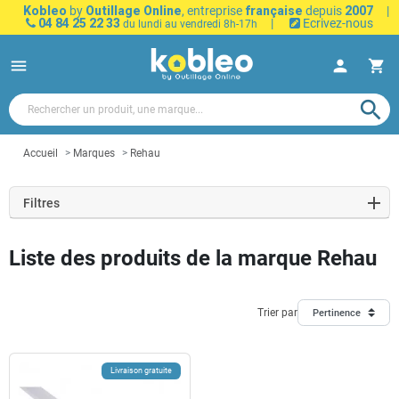
Kobleo
by
Outillage Online
, entreprise
française
depuis
2007
|
04 84 25 22 33
|
Ecrivez-nous
du lundi au vendredi 8h-17h
menu
person
shopping_cart
search
Accueil
Marques
Rehau
Filtres
Liste des produits de la marque Rehau
Trier par
Pertinence
Livraison gratuite