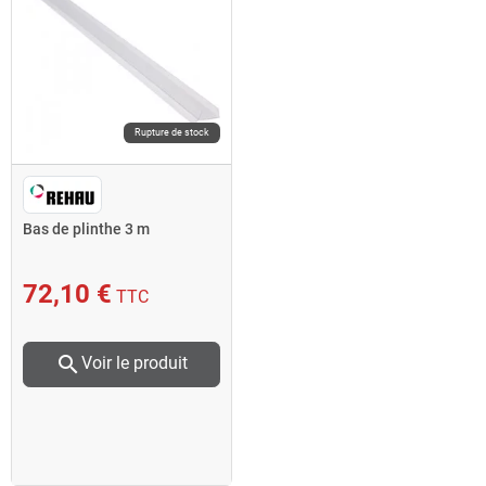
Rupture de stock
Bas de plinthe 3 m
72,10 €
TTC
search
Voir le produit