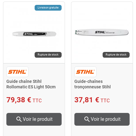
Livraison gratuite
Rupture de stock
Rupture de stock
Guide chaîne Stihl
Guide-chaînes
Rollomatic ES Light 50cm
tronçonneuse Stihl
pas 3/8" jauge 1,6mm
Rollomatic E 35cm pas 3/8"
P jauge 1,3mm
79,38 €
37,81 €
TTC
TTC
search
search
Voir le produit
Voir le produit