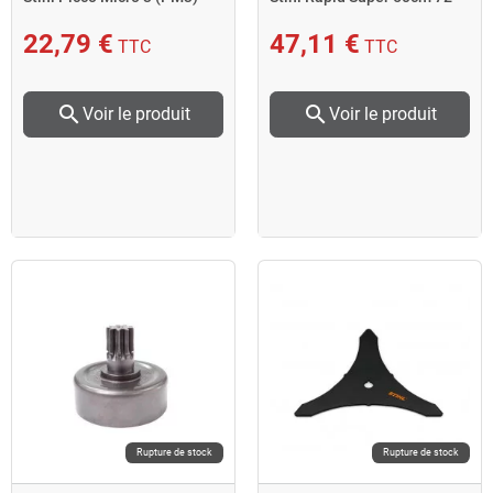
3/8"P 1,3mm 56 maillons
maillons
22,79 €
47,11 €
TTC
TTC
search
search
Voir le produit
Voir le produit
Rupture de stock
Rupture de stock