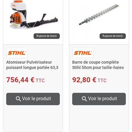
Rupture de stock
Rupture de stock
Atomiseur Pulvérisateur
Barre de coupe complète
puissant longue portée 63,3
Stihl 50cm pour taille-haies
cm³ SR430 Stihl
HL75K et HL95K
756,44 €
92,80 €
TTC
TTC
search
search
Voir le produit
Voir le produit