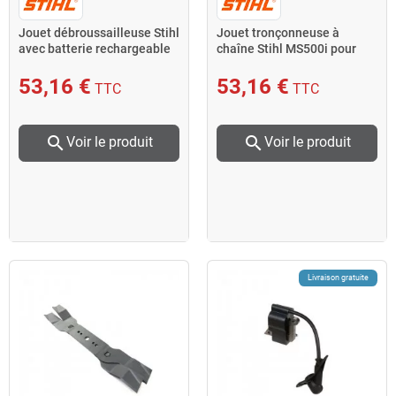
Jouet débroussailleuse Stihl
Jouet tronçonneuse à
avec batterie rechargeable
chaîne Stihl MS500i pour
pour enfant
enfants avec piles
53,16 €
53,16 €
TTC
TTC
search
search
Voir le produit
Voir le produit
Livraison gratuite