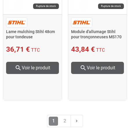
Rupture de stock
Rupture de stock
Lame mulching Stihl 48cm
Module d'allumage Stihl
pour tondeuse
pour tronçonneuses MS170
2-MIX et MS180 2-MIX
36,71 €
43,84 €
TTC
TTC
search
search
Voir le produit
Voir le produit
Suivant
1
2
keyboard_arrow_right