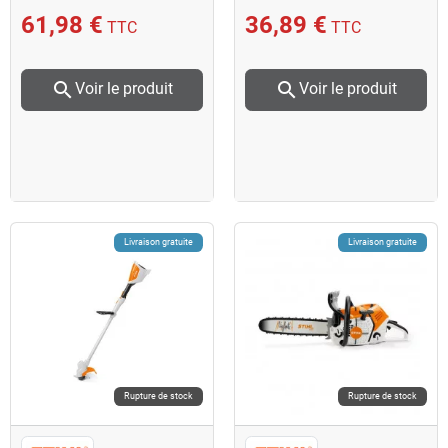
tronçonneuse
61,98 €
36,89 €
TTC
TTC
search
search
Voir le produit
Voir le produit
Livraison gratuite
Livraison gratuite
Rupture de stock
Rupture de stock