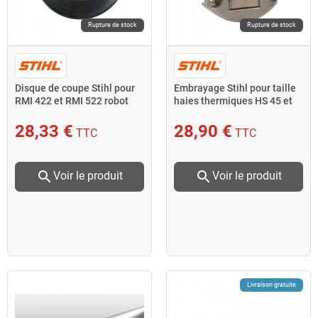
Rupture de stock
Rupture de stock
Disque de coupe Stihl pour
Embrayage Stihl pour taille
RMI 422 et RMI 522 robot
haies thermiques HS 45 et
tondeuse
HS 45 2-MIX
28,33 €
28,90 €
TTC
TTC
search
search
Voir le produit
Voir le produit
Livraison gratuite