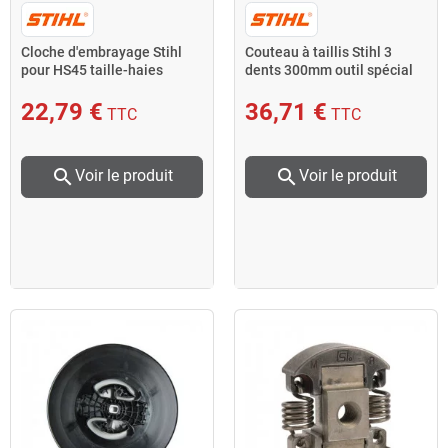
Cloche d'embrayage Stihl
Couteau à taillis Stihl 3
pour HS45 taille-haies
dents 300mm outil spécial
pour buissons
22,79 €
36,71 €
TTC
TTC
search
search
Voir le produit
Voir le produit