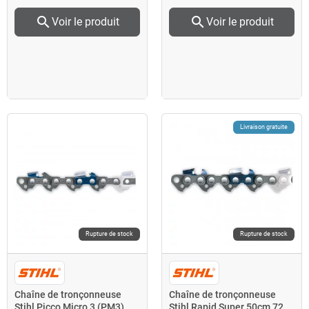
search
search
Voir le produit
Voir le produit
Livraison gratuite
Rupture de stock
Rupture de stock
Chaîne de tronçonneuse
Chaîne de tronçonneuse
Stihl Picco Micro 3 (PM3)
Stihl Rapid Super 50cm 72