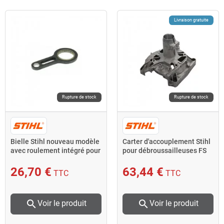
Livraison gratuite
Rupture de stock
Rupture de stock
Bielle Stihl nouveau modèle
Carter d'accouplement Stihl
avec roulement intégré pour
pour débroussailleuses FS
taille-haies
410 et FS 460 C
26,70 €
63,44 €
TTC
TTC
search
search
Voir le produit
Voir le produit