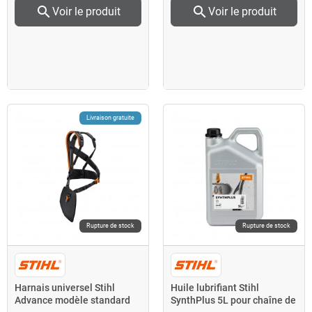
search
search
Voir le produit
Voir le produit
Livraison gratuite
Rupture de stock
Rupture de stock
Harnais universel Stihl
Huile lubrifiant Stihl
Advance modèle standard
SynthPlus 5L pour chaîne de