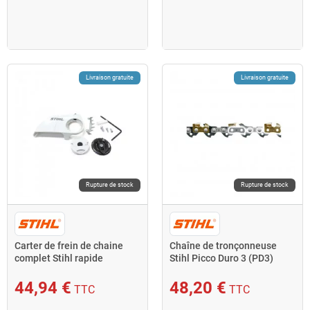
Livraison gratuite
Livraison gratuite
Rupture de stock
Rupture de stock
Carter de frein de chaine
Chaîne de tronçonneuse
complet Stihl rapide
Stihl Picco Duro 3 (PD3)
3/8"P 1,3 mm
44,94 €
48,20 €
TTC
TTC