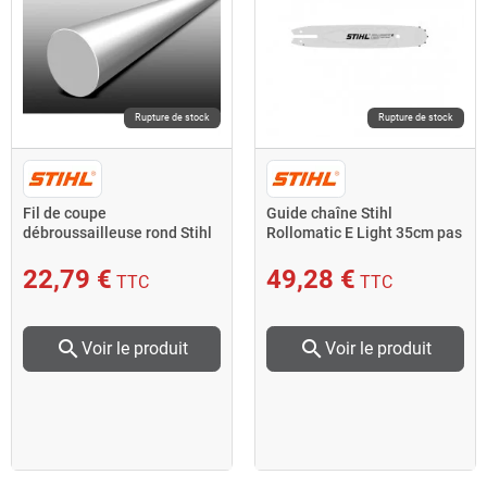
Rupture de stock
Rupture de stock
Fil de coupe
Guide chaîne Stihl
débroussailleuse rond Stihl
Rollomatic E Light 35cm pas
3 mm x 53 m
3/8" jauge 1,3mm
22,79 €
49,28 €
TTC
TTC
search
search
Voir le produit
Voir le produit