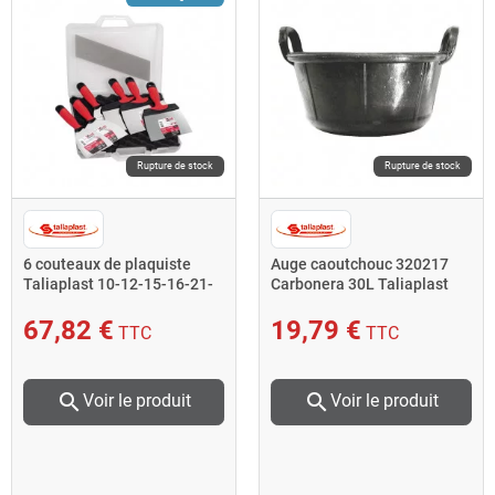
Rupture de stock
Rupture de stock
6 couteaux de plaquiste
Auge caoutchouc 320217
Taliaplast 10-12-15-16-21-
Carbonera 30L Taliaplast
24cm avec mallette
67,82 €
19,79 €
TTC
TTC
search
search
Voir le produit
Voir le produit