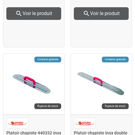
search
search
Voir le produit
Voir le produit
Livraison gratuite
Livraison gratuite
Rupture de stock
Rupture de stock
Platoir chapiste 440332 inox
Platoir chapiste Inox double