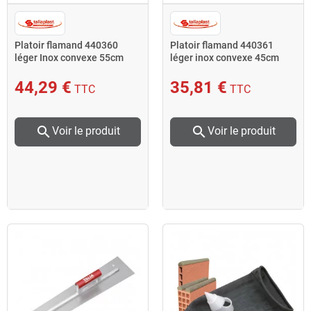
Platoir flamand 440360
Platoir flamand 440361
léger Inox convexe 55cm
léger inox convexe 45cm
Taliaplast
Taliaplast
44,29 €
35,81 €
TTC
TTC
search
search
Voir le produit
Voir le produit