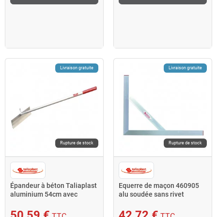
Livraison gratuite
Livraison gratuite
Rupture de stock
Rupture de stock
Épandeur à béton Taliaplast
Equerre de maçon 460905
aluminium 54cm avec
alu soudée sans rivet
manche 150cm
100x60cm Taliaplast
50,59 €
42,72 €
TTC
TTC