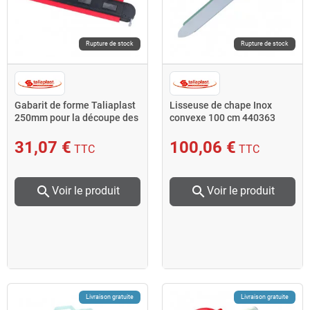
Rupture de stock
Rupture de stock
Gabarit de forme Taliaplast
Lisseuse de chape Inox
250mm pour la découpe des
convexe 100 cm 440363
carreaux
Taliaplast
31,07 €
100,06 €
TTC
TTC
search
search
Voir le produit
Voir le produit
Livraison gratuite
Livraison gratuite