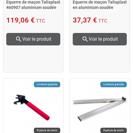
Equerre de maçon Taliaplast
Equerre de maçon Taliaplast
460907 aluminium soudée
en aluminium soudée
150x200cm
60x80cm sans rivet
119,06 €
37,37 €
TTC
TTC
search
search
Voir le produit
Voir le produit
Livraison gratuite
Livraison gratuite
Rupture de stock
Rupture de stock