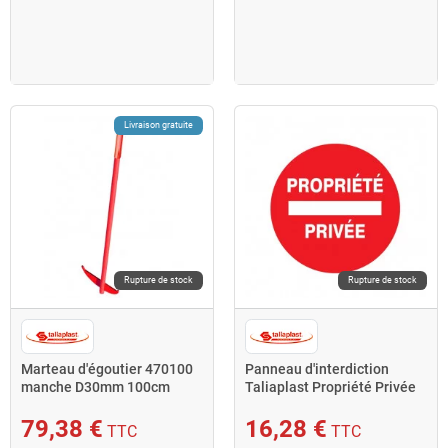
Livraison gratuite
Rupture de stock
Rupture de stock
Marteau d'égoutier 470100
Panneau d'interdiction
manche D30mm 100cm
Taliaplast Propriété Privée
Taliaplast
D300mm
79,38 €
16,28 €
TTC
TTC