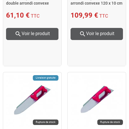
double arrondi convexe
arrondi convexe 120 x 10 cm
60x10cm Taliaplast
440334 Taliaplast
61,10 €
109,99 €
TTC
TTC
search
search
Voir le produit
Voir le produit
Livraison gratuite
Rupture de stock
Rupture de stock