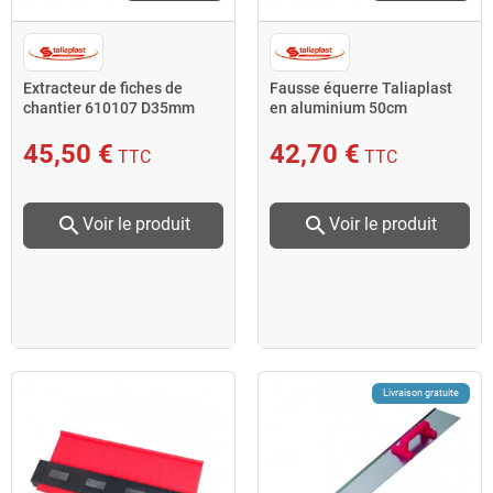
Extracteur de fiches de
Fausse équerre Taliaplast
chantier 610107 D35mm
en aluminium 50cm
Taliaplast
45,50 €
42,70 €
TTC
TTC
search
search
Voir le produit
Voir le produit
Livraison gratuite