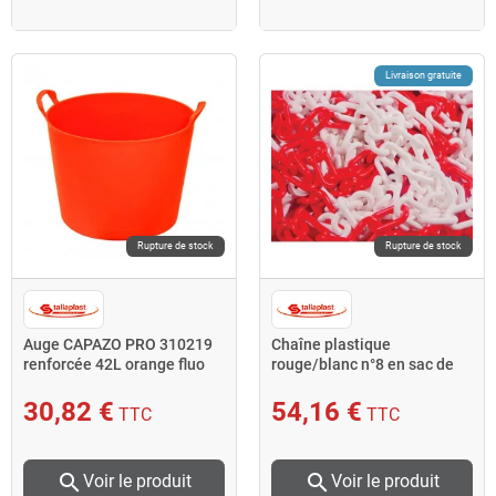
Livraison gratuite
Rupture de stock
Rupture de stock
Auge CAPAZO PRO 310219
Chaîne plastique
renforcée 42L orange fluo
rouge/blanc n°8 en sac de
Taliaplast
25 m 530102 Taliaplast
30,82 €
54,16 €
TTC
TTC
search
search
Voir le produit
Voir le produit