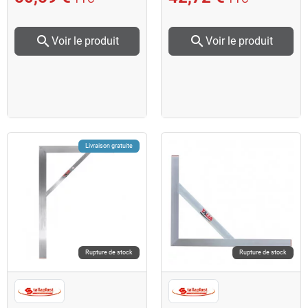
search
search
Voir le produit
Voir le produit
Livraison gratuite
Rupture de stock
Rupture de stock