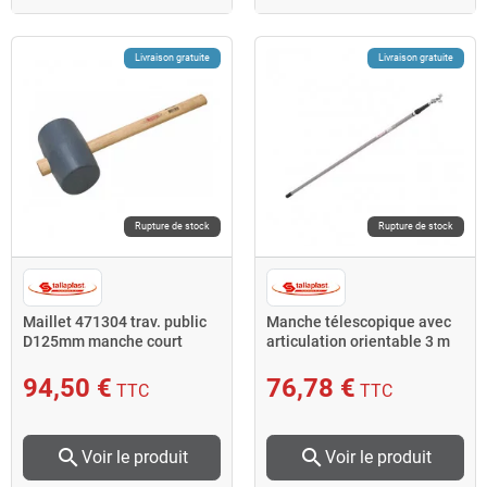
Livraison gratuite
Livraison gratuite
Rupture de stock
Rupture de stock
Maillet 471304 trav. public
Manche télescopique avec
D125mm manche court
articulation orientable 3 m
50cm Taliaplast
440320 Taliaplast
94,50 €
76,78 €
TTC
TTC
search
search
Voir le produit
Voir le produit