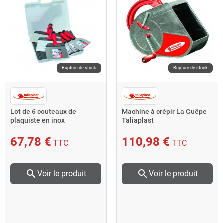
Rupture de stock
Rupture de stock
Lot de 6 couteaux de
Machine à crépir La Guêpe
plaquiste en inox
Taliaplast
10/12/15/16/21/24 cm
440429 Taliaplast
67,78 €
110,98 €
TTC
TTC
search
search
Voir le produit
Voir le produit