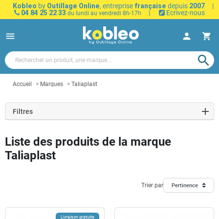
Kobleo
by
Outillage Online
, entreprise
française
depuis
2007
|
04 84 25 22 33
|
Ecrivez-nous
du lundi au vendredi 8h-17h
menu
person
shopping_cart
search
Accueil
Marques
Taliaplast
Filtres
Liste des produits de la marque
Taliaplast
Trier par
Pertinence
Livraison gratuite