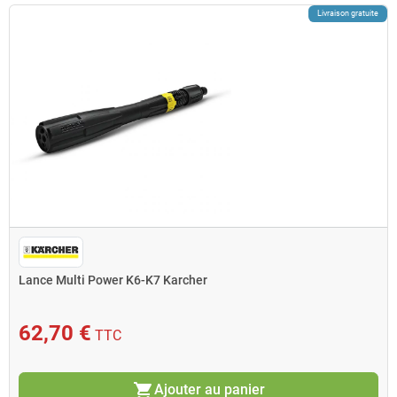
Livraison gratuite
Lance Multi Power K6-K7 Karcher
62,70 €
TTC
shopping_cart
Ajouter au panier