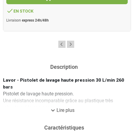
done
EN STOCK
Livraison
express 24h/48h
Description
Lavor - Pistolet de lavage haute pression 30 L/min 260
bars
Pistolet de lavage haute pression.
Une résistance incomparable grâce au plastique très
robuste qui la compose.
expand_more
Lire plus
Son corps en laiton permet d'être utilisée avec un
nettoyeur eau froide et eau chaude.
Caractéristiques
Caractéristiques techniques :