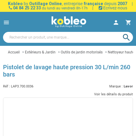
Kobleo
by
Outillage Online
, entreprise
française
depuis
2007
|
04 84 25 22 33
|
Ecrivez-nous
du lundi au vendredi 8h-17h
menu
person
shopping_cart
search
Accueil
Extérieurs & Jardin
Outils de jardin motorisés
Nettoyeur haute 
Pistolet de lavage haute pression 30 L/min 260
bars
Réf :
LAP3.700.0036
Marque :
Lavor
Voir les détails du produit