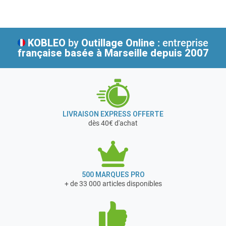
qualité esthétique.
Cette marque challenge kärcher grâce à sa forte
innovation produit, une facilité d'utilisation, ainsi qu'une
qualité esthétique. Son travail est récompensé car elle
KOBLEO
by
Outillage Online
: entreprise
exporte l'essentiel de sa production dans près de 70 pays.
française
basée à Marseille depuis 2007
LIVRAISON EXPRESS OFFERTE
dès 40€ d'achat
500 MARQUES PRO
+ de 33 000 articles disponibles